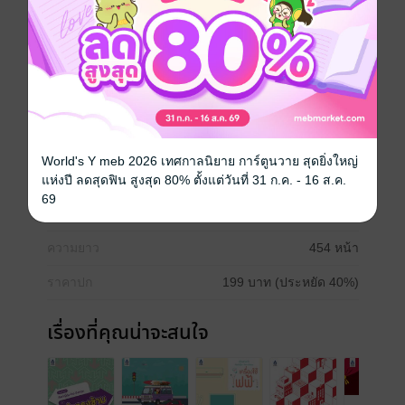
• เนื้อหากระชับ เหมาะสำหรับผู้มีเวลาน้อย และผู้ที่
ต้องการหยิบมาทบทวนได้ทุกที่ทุกเวลา
** บัตรช่วยจำชุดนี้นำเนื้อหาบางส่วนมาจากหนังสือ “สกร
รมกริยา • อกรรมกริยาภาษาญี่ปุ่นไม่ยาก” **
ภาษาญี่ปุ่น
World's Y meb 2026 เทศกาลนิยาย การ์ตูนวาย สุดยิ่งใหญ่
ประเภทไฟล์
pdf
แห่งปี ลดสุดฟิน สูงสุด 80% ตั้งแต่วันที่ 31 ก.ค. - 16 ส.ค.
69
วันที่วางขาย
04 ธันวาคม 2563
ความยาว
454 หน้า
ราคาปก
199 บาท (ประหยัด 40%)
เรื่องที่คุณน่าจะสนใจ