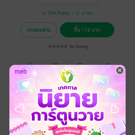
TPA Press
ภาษา
ทดลองอ่าน
ซื้อ 119 บาท
No Rating
อยากได้
ซื้อเป็นของขวัญ
ติดตาม
แชร์
• เรียนรู้สกรรมกริยาและอกรรมกริยาภาษาญี่ปุ่นพื้นฐาน
รวม 222 คำ เรียงลำดับตามเสียงอักษรญี่ปุ่น あ～わ
• จดจำสกรรมกริยาและอกรรมกริยารวมถึงความหมาย
ผ่านภาพประกอบที่เข้าใจง่าย
• แนะนำคำตรงข้าม และจำแนกกลุ่มคำกริยาของสกรรม
กริยาและอกรรมกริยาแต่ละคำ