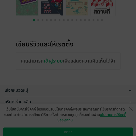
เขียนรีวิวและให้เรตติ้ง
คุณสามารถ
เข้าสู่ระบบ
เพื่อแสดงความคิดเห็นได้จ้า
เลือกหมวดหมู่
+
บริการช่วยเหลือ
+
เว็บไซต์นี้มีการใช้คุกกี้ โปรดยอมรับนโยบายคุกกี้เพื่อประสบการณ์การใช้บริการที่ดีที่สุด
เกี่ยวกับเรา
+
ของท่าน ท่านสามารถศึกษาวิธีการตั้งค่าการควบคุมคุกกี้ของท่านผ่าน
นโยบายการใช้คุกกี้
ของเราที่นี่
กลุ่มธุรกิจในเครือ
+
ตกลง
ดาวน์โหลดแอป
วิธีการใช้งาน
ติดต่อเรา