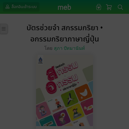
ล็อกอินเข้าระบบ
บัตรช่วยจำ สกรรมกริยา •
อกรรมกริยาภาษาญี่ปุ่น
โดย
สุภา ปัทมานันท์