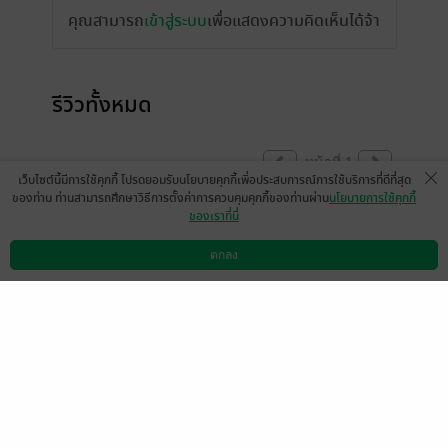
คุณสามารถ
เข้าสู่ระบบ
เพื่อแสดงความคิดเห็นได้จ้า
รีวิวทั้งหมด
หน้าที่ 1
เว็บไซต์นี้มีการใช้คุกกี้ โปรดยอมรับนโยบายคุกกี้เพื่อประสบการณ์การใช้บริการที่ดีที่สุด
ของท่าน ท่านสามารถศึกษาวิธีการตั้งค่าการควบคุมคุกกี้ของท่านผ่าน
นโยบายการใช้คุกกี้
ของเราที่นี่
เพทายถ้าแพรวไม่เฉลยว่าต้องการมาหลอกนี่ก็
ยังอยู่ด้วยกันตลอดแหละเพราะรักไปแล้ว ถึง
ตกลง
ดาวน์โหลดแอป
วิธีการใช้งาน
ติดต่อเรา
ขนาดพามาอยู่บ้าน ช่วงที่อยู่กับแพรวเพทาย
หมดรักเมียจริงๆคือต้องการแค่ลูก ในอนาคต
ผู้ชายคนนี้มีเมียน้อยอีกแน่นอน
มีแล้ว -
prapaii2560
0
25 ก.พ. 2566
4:44 น.
ซื้อไว้เมื่อต้นปี 64 อ่านคร่าว ๆ ไม่ชอบใจเลย
วันนี้กลับมาลงละเอียดอีกรอบ มันเรียลดี