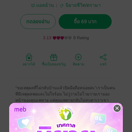
แอดอ้วน
นิยายชีวิต/ดรามา
ทดลองอ่าน
ซื้อ 69 บาท
3.13
8 Rating
อยากได้
ซื้อเป็นของขวัญ
ติดตาม
แชร์
“ขอเหตุผลที่ไม่กลับบ้านแล้วปิดมือถือหน่อยค่ะ”เราเป็นคน
ที่มีเหตุผลพอและไม่ใจร้อน ไม่วู่วามไม่โวยวายเรามอง
หน้าของคุณเพทาย แต่คุณเพทายกลับไม่สบตาเราเขา
เลือกที่จะหันหลังและไปที่ตู้เสื้อผ้า
“ที่รักครับ เมื่อคืนนี้ผมขอโทษคือ ผมเจอเพื่อนสมัยมัธยม
แล้วมันชวนผมดื่มก็เลยยาวส่วนมือถือแบตหมด ผมชาร์จ
ไว้นู่นยังไม่ได้เปิดเครื่องเลย”