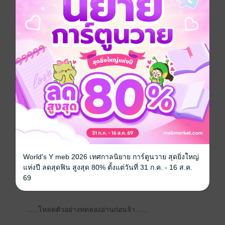
“แล้วทำไมไม่มองหน้าลิสาคะ”เราเดินมาจับแขนของคุณ
เพทายที่หน้าตู้เสื้อผ้า คุณเพทายหันกลับมามองหน้าเรา
“ก็ผมจะรีบใส่เสื้อผ้าเพราะว่าลูกสาวเราทานข้าวไง”
“คุณไม่ได้โกหกอลิสาใช่ไหม”ความรู้สึกแปลกๆจริงๆนะ
กลัวว่าจะมีอะไรเกิดขึ้นกับครอบครัวอีก กว่าจะผ่านมาถึง
จุดนี้ไม่ใช่เรื่องง่าย กว่าจะมามีความสุขได้ไม่ใช่เรื่องเล่นๆ
เลย
“อลิสา ผมว่าเราพูดกันไม่รู้เรื่องหรอกคุณจ้องจะจับผิดอะไร
ผมกันนักกันหนาผมทำงานเพื่อครอบครัวเมื่อคืนนี้แบตหมด
ผมหมดจริงๆ”
World's Y meb 2026 เทศกาลนิยาย การ์ตูนวาย สุดยิ่งใหญ่
อลิสาผู้เป็นภรรยาและเป็นแม่เขากำลังเจอกับโชคชะตาที่
แห่งปี ลดสุดฟิน สูงสุด 80% ตั้งแต่วันที่ 31 ก.ค. - 16 ส.ค.
โหดร้ายสามีนอกใจและนอกกายไปมีคนอื่นเรื่องราวของ
69
เธอจะเป็นยังไงนั้นฝากติดตามด้วยนะคะ
......โหลดตัวอย่างทดลองอ่านก่อนจ้า.......