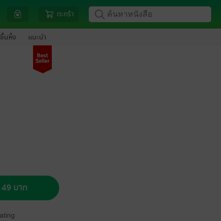
ตะกร้า
ขึ้นหิ้ง
แนะนำ
อ 49 บาท
ating