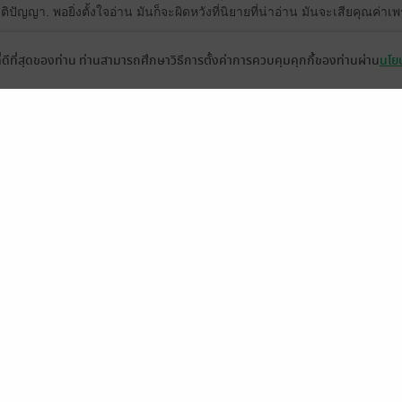
ปัญญา. พอยิ่งตั้งใจอ่าน มันก็จะผิดหวังที่นิยายที่น่าอ่าน มันจะเสียคุณค่าเ
ที่ดีที่สุดของท่าน ท่านสามารถศึกษาวิธีการตั้งค่าการควบคุมคุกกี้ของท่านผ่าน
นโยบ
ดู 1 ความเห็นย่อย
🤭🤭
2
24
่ตินท์จะไปมีเรื่องกับใคร เพราะอาการหึงหวงหนัก ชอบค่ะเปลี่ยนจากเสือกล
มีแล้ว -
MjAxOS0w
7