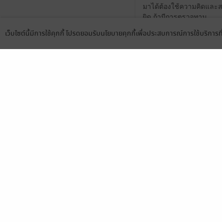
มาได้ต้องใช้ความคิดและสติ
ผิด ถ้ามีการตรวจทาน
1
เว็บไซต์นี้มีการใช้คุกกี้ โปรดยอมรับนโยบายคุกกี้เพื่อประสบการณ์การใช้บริการ
Language
ดาวน์โหลดแอป
บอกได้คำเดียวว่า"ดีย์" ค่ะ
0
ฟินนนนนนนฝุดๆๆๆ
0
สนุกค่ะ ต้องคอยลุ้นว่าพี
ใจให้จ้า
1