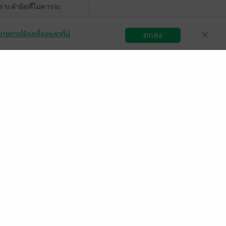
พราะคำผิดที่ไม่ควรจะ
มีแล้ว -
sattayabanaudit
ายการใช้คุกกี้ของเราที่นี่
ตกลง
2 มิ.ย. 2564
8:37 น.
สมัครขายอีบุ๊ก
วิธีการใช้งาน
ติดต่อเรา
มีแล้ว -
Suchada Yutram
6 พ.ค. 2564
5:50 น.
มีแล้ว -
 พ.ค. 2564
12:35 น.
ายเป็นแมว เปํนกำลัง
Mi0xOCAwOToyNDowOQ==
 ธ.ค. 2563
14:30 น.