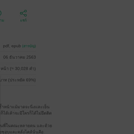
ตาม
แชร์
pdf, epub
(สารบัญ)
06 ธันวาคม 2563
 หน้า (≈ 30,028 คำ)
บาท (ประหยัด 69%)
ซ้ำหน้าแม้มาดจะนิ่งและเย็น
็ได้เค้าจะมีใครก็ได้ไม่ยึดติด
รุ่นพี่ในคณะหลายคน และด้วย
ธอชอบและคลั่งไคล้นั่นคือ