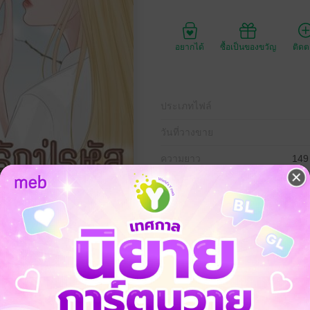
อยากได้
ซื้อเป็นของขวัญ
ติด
ประเภทไฟล์
วันที่วางขาย
ความยาว
149
ราคาปก
159 
ของนางเอกคณะบริหารเค้าเป็นที่ชื่นชอบของสาวๆในมหาลัยและก็ควงผู้หญิงไม่
ยมีใครที่ขึ้นชื่อว่าเป็นแฟนเพราะก็มีสถานะแค่คนคุยไม่จริงจังผู้หญิงจะมีใครก
ณะบริหารเหมือนกันเธอสวยและสะดุดสายตาหนุ่มหลายคนทำให้เธอถูกจีบจาก
ยใจทำให้ทุกคนเกิดชอบเธออย่างจริงจังขึ้นมาแต่กลับมีหนุ่มเพียงคนเดียวที่เ