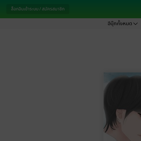
ล็อกอินเข้าระบบ / สมัครสมาชิก
อีบุ๊กทั้งหมด