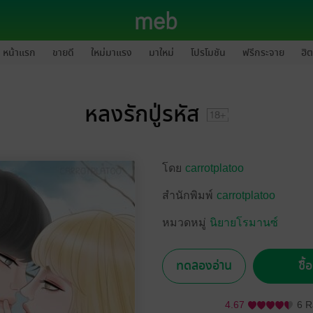
หน้าแรก
ขายดี
ใหม่มาแรง
มาใหม่
โปรโมชัน
ฟรีกระจาย
ฮิต
หลงรักปู่รหัส
โดย
carrotplatoo
สำนักพิมพ์
carrotplatoo
หมวดหมู่
นิยายโรมานซ์
ทดลองอ่าน
ซื้
4.67
6 R