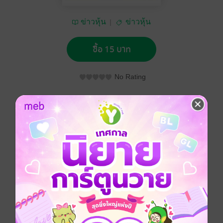
ข่าวหุ้น
ข่าวหุ้น
ซื้อ 15 บาท
No Rating
อยากได้
ซื้อเป็นของขวัญ
ติดตาม
แชร์
ข่าวหุ้น วันอังคารที่ 8 ธันวาคม พ.ศ.2563
ประเภทไฟล์
pdf
วันที่วางขาย
07 ธันวาคม 2563