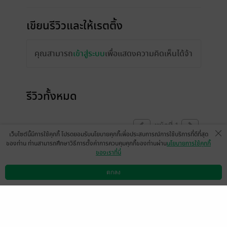
เขียนรีวิวและให้เรตติ้ง
คุณสามารถ
เข้าสู่ระบบ
เพื่อแสดงความคิดเห็นได้จ้า
รีวิวทั้งหมด
หน้าที่ 1
เว็บไซต์นี้มีการใช้คุกกี้ โปรดยอมรับนโยบายคุกกี้เพื่อประสบการณ์การใช้บริการที่ดีที่สุด
ของท่าน ท่านสามารถศึกษาวิธีการตั้งค่าการควบคุมคุกกี้ของท่านผ่าน
นโยบายการใช้คุกกี้
ของเราที่นี่
สนุกมากเลยจร้าหน่วงไม่มากแต่หวานน่ารัก
ละมุนให้เต็ม10 ออกแนวพ่อแง่แม่งอล นางเอก
ตกลง
ดาวน์โหลดแอป
วิธีการใช้งาน
ติดต่อเรา
น่ารักมีเสน่ห์มากตอนความจำเสื่อมรี๊ดยัง
ตกหลุมรักเลยทำไมพระเอกจะไม่หลงรักล่ะไม่
เสียดายที่จ่ายเงินเลยค่ะ
มีแล้ว -
กุ๋นกุ่น
1
27 ก.ค. 2564
15:30 น.