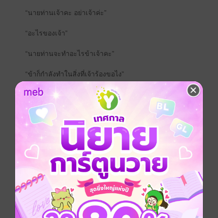
“นายท่านเจ้าคะ อย่าเจ้าค่ะ”
“อะไรของเจ้า”
“นายท่านจะทำอะไรข้าเจ้าคะ”
“ข้าก็กำลังทำในสิ่งที่เจ้าร้องขอไง”
พูดชายหนุ่มก็โถมตัวทาบทับหญิงสาวลงไปกับที่นอนพร้อม
ทั้งใช้ฝ่ามือหนาแหวกชุดคลุมสีหวานแสนบางเบาจนแทบ
ไม่ปกปิดอะไรออกจากร่างเย้ายวน
“ข้าหรือเจ้าคะที่ร้องขอ” หญิงสาวถามออกไปหน้าแดงก่ำ
เมื่อเห็นว่านายท่านเอาแต่จ้องหน้าอกเปลือยเปล่าของนาง
ไม่ได้มองที่หน้าของนางเลยสักนิดระหว่างที่สนทนากัน
“ใช่ เป็นเจ้าเองที่ร้องขอจะมาปรนนิบัติข้าเช่นนี้”
“ไม่ใช่นะเจ้าคะ ข้าไม่ อ้า” หญิงสาวตอบได้ไม่เต็มเสียงนัก
เพราะอยู่ๆ นายท่านของนางก็ก้มหน้าลงไปใช้ริมฝีปากของ
เขาเข้าครอบครองดูดกลืนยอดทรวงสีชมพูระเรื่อของนาง