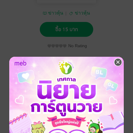
ข่าวหุ้น
ข่าวหุ้น
ซื้อ 15 บาท
No Rating
อยากได้
ซื้อเป็นของขวัญ
ติดตาม
แชร์
ข่าวหุ้น วันพุธที่ 9 ธันวาคม พ.ศ.2563
ประเภทไฟล์
pdf
วันที่วางขาย
08 ธันวาคม 2563