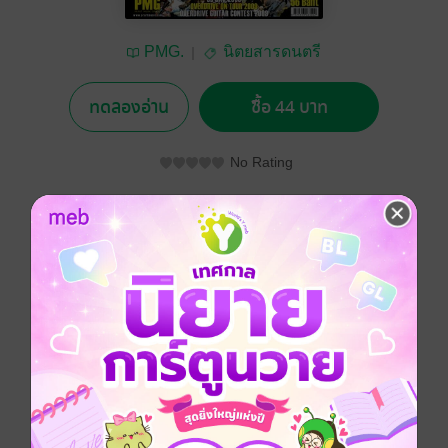
PMG.
นิตยสารดนตรี
ทดลองอ่าน
ซื้อ 44 บาท
No Rating
อยากได้
ซื้อเป็นของขวัญ
ติดตาม
แชร์
The best guitar magazine in thailand
ประเภทไฟล์
pdf
วันที่วางขาย
20 กันยายน 2554