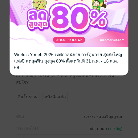
แก้ได้อย่างไร?
แต่ยิ่งแก้ไขกลับยิ่งแย่ ทำเอามนุษย์โลกแทบสูญพันธุ์
อาหยูจึงต้องมาช่วยสานต่อความปรารถนาของจิ่งหยู่ให้
เป็นความจริง
เพื่อผู้หญิงจะได้ยืนอยู่เสมอภาคกับผู้ชายเหล่านั้นได้
และเพื่อดำรงเผ่าพันธุ์ของมนุษย์ต่อไป...
อาหยูนับว่าได้สร้างบุญใหญ่มากมาย
World's Y meb 2026 เทศกาลนิยาย การ์ตูนวาย สุดยิ่งใหญ่
อนาคตที่หวังว่าจะมีหางเส้นที่เก้างอกออกมาคงอีกไม่ไกล
แห่งปี ลดสุดฟิน สูงสุด 80% ตั้งแต่วันที่ 31 ก.ค. - 16 ส.ค.
นัก
69
แมวปีศาจอาหยูเฝ้าบำเพ็ญเพียรช่วยเหลือผู้คนมานับพันปี
แต่ท้ายที่สุดใครเล่าจะช่วยอาหยูให้เป็นเซียนได้สำเร็จ
สมใจ?
จีนโบราณ
หนังสือแปล
ซีรีส์
นางรองสองวิญญาณ
ประเภทไฟล์
pdf, epub
(สารบัญ)