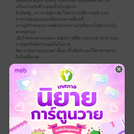
แต่ยิ่งเป็นหญิงงามล่มบ้านล่มเมืองในยุคที่ตัดสินความ
แข็งแกร่งกันที่วรยุทธนั้นยิ่งอยู่ยาก
อันจือหยู...สาวงามผู้อาภัพ ไม่สามารถฝึกวรยุทธ แถม
ร่างกายยังอ่อนแอเหมือนถังยาเคลื่อนที่
นางถูกกำหนดอนาคตด้วยบรรดาบุรุษที่อยากได้ตัวนางไป
ครอบครอง
เมื่อโชคชะตาเล่นตลก หญิงสาวที่มีความงามนำพาหายนะ
มาสู่ตนจึงพลิกวิกฤตเป็นโอกาส
จัดการล่อลวงบุรุษเหล่านั้นมาห้ำหั่นกันเองให้ตกตายตาม
กันไปเสียเลย
ถ้าเกิดใหม่ได้ อันจือหยูก็อยากจะเป็นจอมยุทธ์หญิง
อยากลงมือเชือดบุรุษพวกนั้นด้วยมือตนเองให้สะใจเล่น!!!
.....
ตอน... สิ้นภพ (ชาติสุดท้าย)
ใครจะเชื่อว่ายุคนี้จะมีซอมบี้?!
แล้วยังเป็นยุคที่ผู้หญิงตกต่ำดั่งนางบำเรอ เป็นเพียงของ
เล่นแก้เบื่อของพวกผู้ชายที่แข็งแกร่ง
นักวิทยาศาสตร์สาวอย่างจิ่งหยู่จะยอมอยู่เฉยโดยไม่หาวิธี