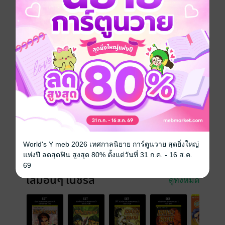
ทั้งยังรักคุณธรรมและเพื่อนพ้อง! ดังนั้นเราจะพาท่านไป
เจาะลึกดูอดีตของเขา…
การ์ตูนจีน
กำลังภายใน
แอกชัน
แฟนตาซี
ซีรีส์
เฉินเฮ่าหนาน สุภาพบุรุษทรชน
ประเภทไฟล์
pdf
วันที่วางขาย
18 ธันวาคม 2563
ความยาว
127 หน้า
World's Y meb 2026 เทศกาลนิยาย การ์ตูนวาย สุดยิ่งใหญ่
ราคาปก
70 บาท (ประหยัด 21%)
แห่งปี ลดสุดฟิน สูงสุด 80% ตั้งแต่วันที่ 31 ก.ค. - 16 ส.ค.
69
เล่มอื่นๆ ในซีรีส์
ดูทั้งหมด