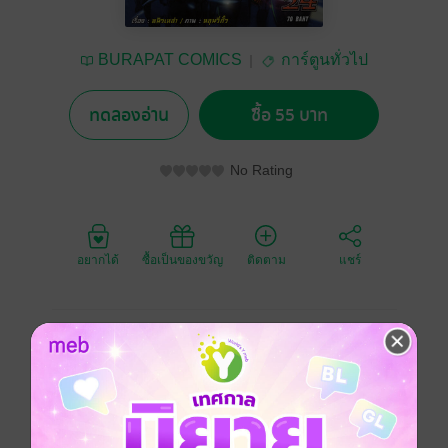
BURAPAT COMICS
การ์ตูนทั่วไป
ทดลองอ่าน
ซื้อ 55 บาท
No Rating
อยากได้
ซื้อเป็นของขวัญ
ติดตาม
แชร์
เฉินเฮ่าหนาน เขาเป็นคนของสมาคม หงซิ่ง ที่ถงหลอวาน
และเป็นถึง เจ้าพลองแดง ของมาเฟียที่น้อยคนนักจะได้
เป็น!
เขาได้รับการเชื่อถือและเคารพรักจากเหล่านักเลง
เพราะเขาหลั่งเลือดในการต่อสู้อย่างอาจหาญจนเลื่องลือ
ในวงการ