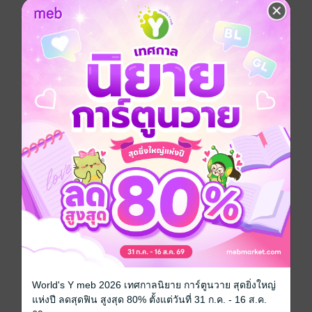
ประเภทไฟล์
pdf, epub
(สารบัญ)
วันที่วางขาย
24 ธันวาคม 2563
ความยาว
105 หน้า (≈ 16,158 คำ)
ราคาปก
49 บาท (ประหยัด 20%)
เรื่องที่คุณน่าจะสนใจ
World's Y meb 2026 เทศกาลนิยาย การ์ตูนวาย สุดยิ่งใหญ่
แห่งปี ลดสุดฟิน สูงสุด 80% ตั้งแต่วันที่ 31 ก.ค. - 16 ส.ค.
เขียนรีวิวและให้เรตติ้ง