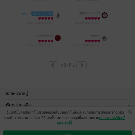
18 ส.ค. 2565
1:32 น.
5 ม.ค. 2564
6:48 น.
goryaaกอหญ้า
มีแล้ว -
เอิ้นเหม่ง กะได่
24 ธ.ค. 2563
16:35 น.
24 ธ.ค. 2563
9:25 น.
แมม/เธียรดา
ณมัทรี
24 ธ.ค. 2563
9:12 น.
23 ธ.ค. 2563
23:44 น.
หน้าที่ 1
เลือกหมวดหมู่
+
บริการช่วยเหลือ
+
เว็บไซต์นี้มีการใช้คุกกี้ โปรดยอมรับนโยบายคุกกี้เพื่อประสบการณ์การใช้บริการที่ดีที่สุด
เกี่ยวกับเรา
+
ของท่าน ท่านสามารถศึกษาวิธีการตั้งค่าการควบคุมคุกกี้ของท่านผ่าน
นโยบายการใช้คุกกี้
ของเราที่นี่
กลุ่มธุรกิจในเครือ
+