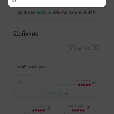
69
คุณสามารถ
เข้าสู่ระบบ
เพื่อแสดงความคิดเห็นได้จ้า
รีวิวทั้งหมด
หน้าที่ 1
ขายดิบขายดีนะคะ
♡♡♡♡♡
พลอยพันแสง
1
24 ธ.ค. 2563
0:49 น.
ดู 1 ความเห็นย่อย
ชยธร เรดอีเดน
มีแล้ว -
meo