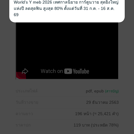
World's Y meb 2026 เทศกาลนิยาย การ์ตูนวาย สุดยิ่งใหญ่
แต่รักนี้ ไม่มีทางสมหวัง เพราะหัวใจดวงเดียวที่เธอมีอยู่ ได้
แห่งปี ลดสุดฟิน สูงสุด 80% ตั้งแต่วันที่ 31 ก.ค. - 16 ส.ค.
ถูกเขา ทำให้แตกสลาย ตั้งแต่เมื่อสิบปีก่อนแล้ว
69
ประเภทไฟล์
pdf, epub
(สารบัญ)
วันที่วางขาย
29 ธันวาคม 2563
ความยาว
196 หน้า (≈ 25,421 คำ)
ราคาปก
119 บาท (ประหยัด 78%)