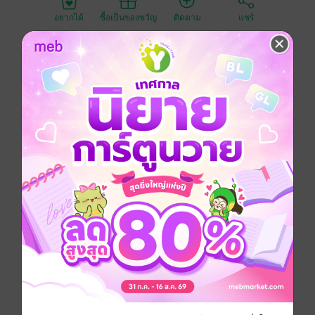
อยากได้
ซื้อเป็นของขวัญ
ติดตาม
แชร์
I'm Sorry ผมแอบรักคุณหมอ (ปรับปรุงปี 2568)
ปิลันธร คาสโนว่าหนุ่ม เกิดเซ็กส์เสื่อมขึ้นมากะทันหัน จึง
ไปโรงพยาบาล เพื่อตรวจหาความผิดปกติ ใครจะรู้ล่ะว่า
โลกดันกลม เพราะชายหนุ่มได้เจอกับ
แก้วมนตรา ยัยรุ่นน้อง ฉายาฮิปโปอ้วนดำ ผู้เคยแอบรัก
เขา คนที่เขาหักอกอย่างเลือดเย็น และได้ปรามาสไว้ ต่อ
หน้าคนเกือบทั้งโรงเรียนว่า แม้แต่ขาอ่อน ก็อย่าหวังว่าจะ
ได้เห็น !
10 ปีผ่านไป ไวเหมือนโกหก เพราะเขากับเจ้าหล่อนดัน
ตองมาเจอกันอีกครั้ง แก้วมนตรากลายเป็นคุณหมอสาว
แสนสวย
ที่เขา ดันต้องขึ้นเตียงคนไข้ มานอนล่อนจ้อน ให้เจ้าหล่อน
เห็นมากกว่าขาอ่อนซะแล้ว...
แก้แค้นสิบปีก็ยังไม่สาย .... ดูเหมือนว่า คนที่เคยถูกแอบรัก
อย่างเขา จะกลายเป็นฝ่าย ต้องแอบรักเข้าซะแล้ว