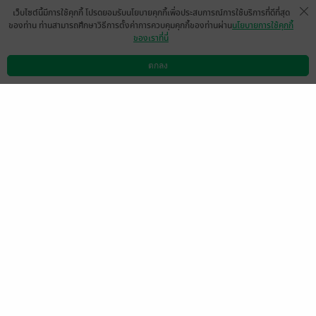
หน้าที่ 1
เว็บไซต์นี้มีการใช้คุกกี้ โปรดยอมรับนโยบายคุกกี้เพื่อประสบการณ์การใช้บริการที่ดีที่สุด
ของท่าน ท่านสามารถศึกษาวิธีการตั้งค่าการควบคุมคุกกี้ของท่านผ่าน
นโยบายการใช้คุกกี้
ของเราที่นี่
มาให้กำลังใจคะ🥰💝
ตกลง
มีแล้ว -
Dow
ดาวน์โหลดแอป
วิธีการใช้งาน
ติดต่อเรา
0
23 ม.ค. 2569
13:43 น.
อยากได้ตอนพิเศษจังเลยคะ
มีแล้ว -
Sirikanda Manokhanti
0
29 เม.ย. 2566
13:21 น.
แสดงสปอยล์
MjAyMS0wMy0xMSAyMDowMT
0
owNg==
1 มิ.ย. 2564
16:27 น.
คือดี...น่ารัก ลุ้นไป เพลินๆ ละมุนดี
มีแล้ว -
MayMjAxNy0wNy0wMiA
0
yMToxMjowMg==
3 ม.ค. 2564
13:36 น.