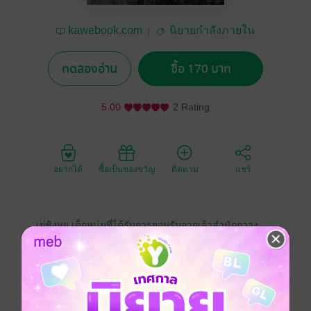
kawebook.com
นิยายกำลังภายใน
ทดลองอ่าน
ซื้อ 170 บาท
5.00
2 Rating
อยากได้
ซื้อเป็นของขวัญ
ติดตาม
แชร์
เย่ชิงหยู เด็กหนุ่มที่ได้รับการยอมรับจากเจ้าสำนักกวาง
ขาวว่าเป็นบุคคลอัจฉริยะ ใครๆ ก็คิดว่าอนาคตของเขาคง
สดใสอย่างไม่ต้องสงสัย แต่จู่ๆ บิดามารดาของเขาได้เสีย
ชีวิตลงอย่างมีเงื่อนงำ อีกทั้งก่อนตายบิดาสั่งให้เขาเฝ้า
สุสานเป็นเวลาสี่ปีและห้ามไม่ให้เขาทำตัวโดดเด่น จาก
เด็กหนุ่มอัจฉริยะก็ถูกเรียกขานว่าเป็นคนโง่งม เขาต้องทน