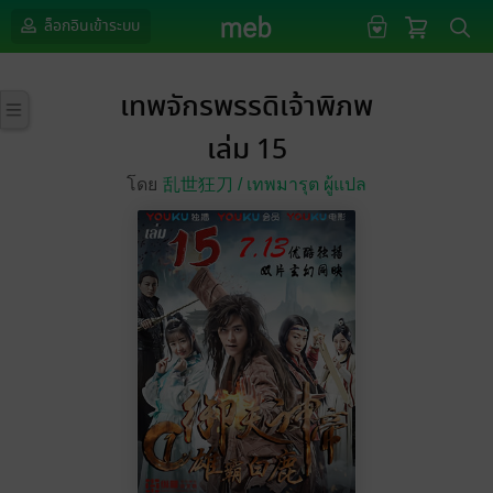
ล็อกอินเข้าระบบ
เทพจักรพรรดิเจ้าพิภพ
เล่ม 15
โดย
乱世狂刀 /
เทพมารุต ผู้แปล