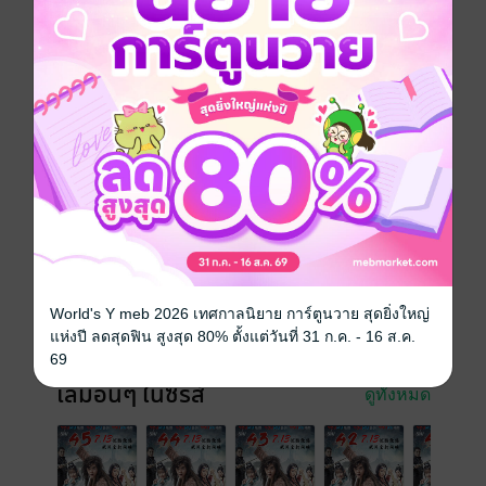
ให้คนดูถูกเหยียดหยามเป็นเวลาสี่ปีเต็ม ในที่สุดก็ถึงเวลาที่
เขาจะกลับมาโดดเด่นอีกครั้ง ใครที่ดูถูกเขา มันผู้นั้นจะ
ต้องเสียใจ!
หนังสือแปล
กำลังภายใน
แฟนตาซี
ซีรีส์
เทพจักรพรรดิเจ้าพิภพ
ประเภทไฟล์
pdf, epub
(สารบัญ)
วันที่วางขาย
14 มกราคม 2564
ความยาว
429 หน้า (≈ 66,600 คำ)
World's Y meb 2026 เทศกาลนิยาย การ์ตูนวาย สุดยิ่งใหญ่
ราคาปก
229 บาท (ประหยัด 25%)
แห่งปี ลดสุดฟิน สูงสุด 80% ตั้งแต่วันที่ 31 ก.ค. - 16 ส.ค.
69
เล่มอื่นๆ ในซีรีส์
ดูทั้งหมด