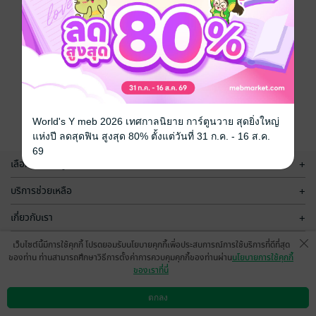
World's Y meb 2026 เทศกาลนิยาย การ์ตูนวาย สุดยิ่งใหญ่
แห่งปี ลดสุดฟิน สูงสุด 80% ตั้งแต่วันที่ 31 ก.ค. - 16 ส.ค.
69
เลือกหมวดหมู่
+
บริการช่วยเหลือ
+
เกี่ยวกับเรา
+
กลุ่มธุรกิจในเครือ
+
เว็บไซต์นี้มีการใช้คุกกี้ โปรดยอมรับนโยบายคุกกี้เพื่อประสบการณ์การใช้บริการที่ดีที่สุด
ของท่าน ท่านสามารถศึกษาวิธีการตั้งค่าการควบคุมคุกกี้ของท่านผ่าน
นโยบายการใช้คุกกี้
ของเราที่นี่
ตกลง
ดาวน์โหลดแอป
วิธีการใช้งาน
ติดต่อเรา