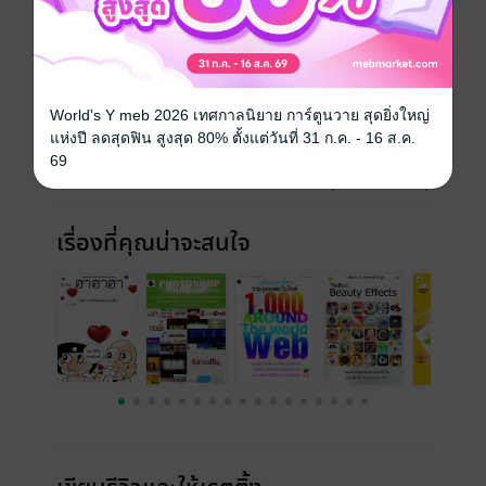
โฟน แท็บเล็ต
ประเภทไฟล์
pdf
วันที่วางขาย
03 กรกฎาคม 2557
World's Y meb 2026 เทศกาลนิยาย การ์ตูนวาย สุดยิ่งใหญ่
แห่งปี ลดสุดฟิน สูงสุด 80% ตั้งแต่วันที่ 31 ก.ค. - 16 ส.ค.
ความยาว
124 หน้า
69
ราคาปก
99 บาท (ประหยัด 40%)
เรื่องที่คุณน่าจะสนใจ