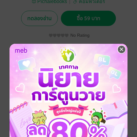
Pichaiebooks
คอมพิวเตอร์
ทดลองอ่าน
ซื้อ 59 บาท
No Rating
อยากได้
ซื้อเป็นของขวัญ
ติดตาม
แชร์
Wechat หนังสือสอนการใช้งาน WeChat แอพแชทบน
สมาร์ทโฟน แท็บเล็ต
พร้อมฟีเจอร์ ส่งข้อความตัวหนังสือ แบ่งปันภาพถ่าย
สติ๊กเกอร์การ์ตูนน่ารักข้อความเสียง ภาพ วีดิโอคอล แชท
แบบเห็นหน้าคมชัดด้วยระบบ HD ฟีเจอร์เขย่าโทรศัพท์
ของคุณและเพื่อนพร้อมกัน หรือสแกนรหัส QR รองรับการ
ใช้งานมากถึง 18 ภาษา ที่สมบูรณ์แบบมีจำนวนสมาชิก
กว่า 300 ล้านคนทั่วโลก รองรับทุกแพลทฟอร์มบน สมาร์ท