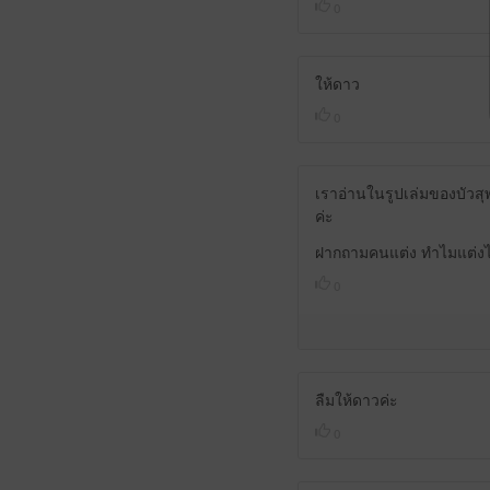
0
ให้ดาว
0
เราอ่านในรูปเล่มของบัวสุพ
ค่ะ
ฝากถามคนแต่ง ทำไมแต่งไม่ก
0
ลืมให้ดาวค่ะ
0