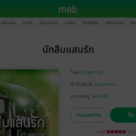
หน้าแรก
ขายดี
ใหม่มาแรง
มาใหม่
โปรโมชัน
ฟรีกระจาย
ฮิต
นักสืบแสนรัก
โดย
บัวสุพรรณ
สำนักพิมพ์
บัวสุพรรณ
หมวดหมู่
นิยายรัก
ทดลองอ่าน
ซื้
4.92
13 