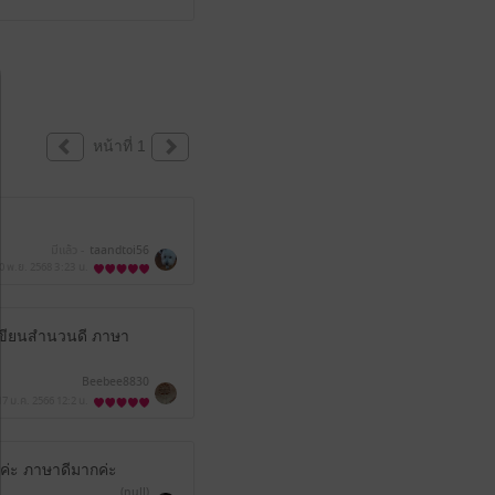
หน้าที่ 1
มีแล้ว -
taandtoi56
0 พ.ย. 2568
3:23 น.
ักเขียนสำนวนดี ภาษา
Beebee8830
17 ม.ค. 2566
12:2 น.
งค่ะ ภาษาดีมากค่ะ
(null)