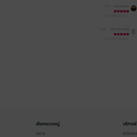
มีแล้ว -
Maleenee
8 ก.ค. 2562
11:47 น.
มีแล้ว -
Monthida06
2 ส.ค. 2557
13:38 น.
เลือกหมวดหมู่
บริการช
นิยาย
สมัครขาย