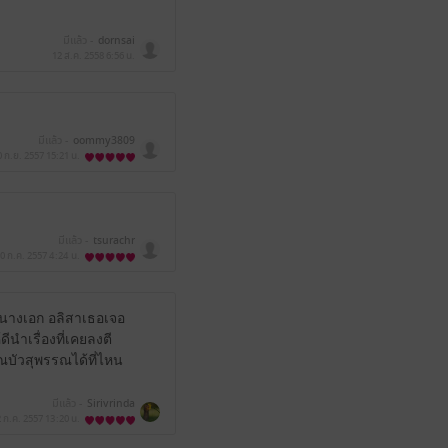
มีแล้ว -
dornsai
12 ส.ค. 2558
6:56 น.
มีแล้ว -
oommy3809
0 ก.ย. 2557
15:21 น.
มีแล้ว -
tsurachr
0 ก.ค. 2557
4:24 น.
นนางเอก อลิสาเธอเจอ
ีนำเรื่องที่เคยลงตี
ุณบัวสุพรรณได้ที่ไหน
มีแล้ว -
Sirivrinda
2 ก.ค. 2557
13:20 น.