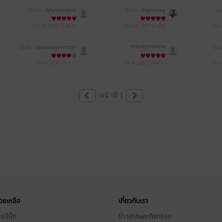
มีแล้ว -
Monthida06
มีแล้ว -
ngarnsey
มีแ
12 ก.ย. 2558
12:43 น.
30 ธ.ค. 2557
6:29 น.
11 ธ
mayaprissana
มีแล้ว -
sweetnovember
มีแล
8 ก.ค. 2557
13:4 น.
2 ก.ค. 2557
22:47 น.
2 ก.
หน้าที่ 1
่วยเหลือ
เกี่ยวกับเรา
อีบุ๊ก
ข่าวสารและกิจกรรม