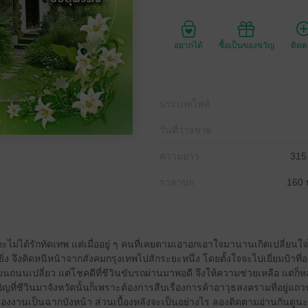
อยากได้
ซื้อเป็นของขวัญ
ติด
ประเภทไฟล์
วันที่วางขาย
ความยาว
315
ราคาปก
160 
้จะไม่ได้รักทัดเทพ แต่เมื่ออยู่ ๆ คนที่เคยตามเอาอกเอาใจมานานเกิดเปลี่ยนใ
ยิ่ง จึงคิดหนีหน้าจากสังคมกรุงเทพไปสักระยะหนึ่ง โดยตั้งใจจะไปเยี่ยมป้าที่อย
่บนถนนเปลี่ยว แต่โชคดีที่ชีวินขับรถผ่านมาพอดี จึงให้ความช่วยเหลือ แต
ญที่ชีวินมาจังหวัดนั้นก็เพราะต้องการสืบเรื่องการค้าอาวุธสงครามที่อยู่แถว
เรื่องงานเป็นฉากบังหน้า ส่วนเบื้องหลังจะเป็นอย่างไร ลองติดตามอ่านกันดูน