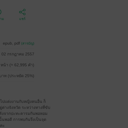
ตาม
แชร์
epub, pdf
(สารบัญ)
02 กรกฎาคม 2557
 หน้า (≈ 62,995 คำ)
บาท (ประหยัด 25%)
จไปแต่งงานกับหญิงคนอื่น ก็
ู่ต่างจังหวัด ระหว่างทางที่ขับ
่ก็หลังจากปะทะคารมกันพอหอม
นั้นพอดี การพบกันจึงเป็นจุด
ะคะ