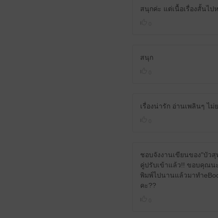
สนุกค่ะ แต่เนื้อเรื่องสั้นไป
0
สนุก
0
เรื่องน่ารัก อ่านเพลินๆ ไม
0
ชอบจังงานเขียนของ"บัวสุ
คู่ปรับเข้าแล้ว!! ขอบคุณนะค
พิมพ์ไปนานแล้วมาทำeBooks
คะ??
0