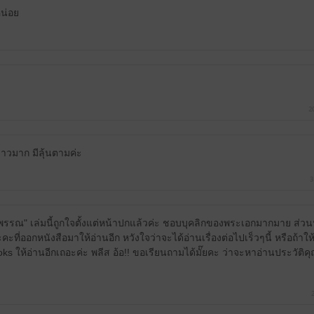
หน่อย
2
่ยาวมาก มีลุ้นตามค่ะ
3
พรรณ" เล่มนี้ถูกใจตั้งแต่หน้าปกแล้วค่ะ ชอบบุคลิกของพระเอกมากมาย ส่ว
ะที่ออกหนังสือมาให้อ่านอีก หวังใจว่าจะได้อ่านเรื่องต่อไปเร็วๆนี้ หรือถ้าให้ด
 ให้อ่านอีกเถอะค่ะ พลีส อ้อ!! ขอเรียนถามได้มั๊ยคะ ว่าจะหาอ่านประวัติค