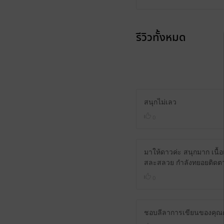
รีวิวทั้งหมด
สนุกไม่เลว
0
มาให้ดาวค่ะ สนุกมาก เนื้
สละสลวย กำลังทยอยติดตามผลง
0
ชอบลีลาการเขียนของคุณ