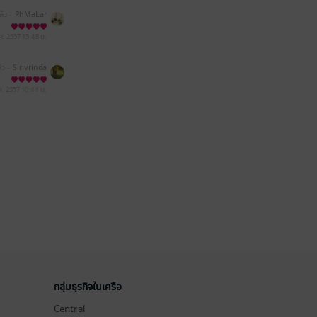
ล้ว -
PhMaLar
.ค. 2557
15:48 น.
้ว -
Sirivrinda
ค. 2557
10:44 น.
กลุ่มธุรกิจในเครือ
Central