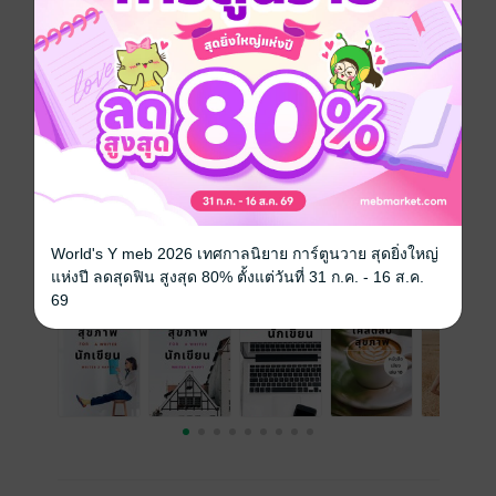
นักพากย์
Orawan Thamjaruwat
ประเภทไฟล์
Audio
(สารบัญ)
วันที่วางขาย
27 มกราคม 2564
ความยาว
30 นาที
ราคาปก
59 บาท (ประหยัด 16%)
World's Y meb 2026 เทศกาลนิยาย การ์ตูนวาย สุดยิ่งใหญ่
เล่มอื่นๆ ในซีรีส์
ดูทั้งหมด
แห่งปี ลดสุดฟิน สูงสุด 80% ตั้งแต่วันที่ 31 ก.ค. - 16 ส.ค.
69