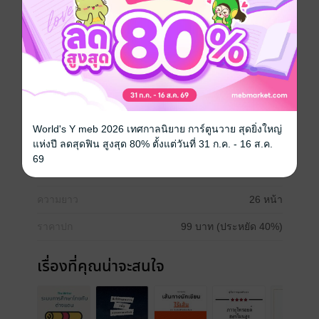
ซีลีปัต ซึ่งจัดเป็น 1 ใน 40 ภูเขา ที่มีจุดชมวิวทะเลหมอกที่
นักชมทะเลหมอกต้องไปพิชิตแห่งหนึ่งในประเทศไทย อยู่ที่
อ.เบตง จ.ยะลา ฟิตร่างกายให้พร้อมนะคะ ถ้าพร้อมแล้ว
ไปกันเลยค่ะ
ท่องเที่ยว
World's Y meb 2026 เทศกาลนิยาย การ์ตูนวาย สุดยิ่งใหญ่
แห่งปี ลดสุดฟิน สูงสุด 80% ตั้งแต่วันที่ 31 ก.ค. - 16 ส.ค.
ประเภทไฟล์
pdf
69
วันที่วางขาย
28 มกราคม 2564
ความยาว
26 หน้า
ราคาปก
99 บาท (ประหยัด 40%)
เรื่องที่คุณน่าจะสนใจ