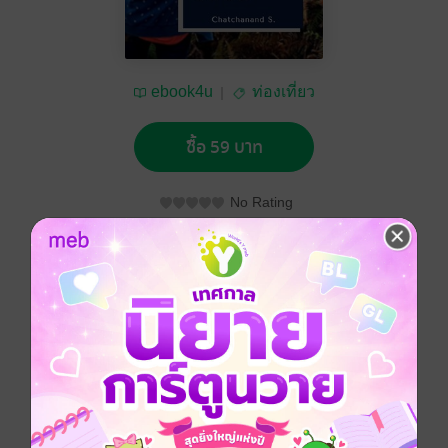
ebook4u
ท่องเที่ยว
ซื้อ 59 บาท
No Rating
อยากได้
ซื้อเป็นของขวัญ
ติดตาม
แชร์
“เมืองในหมอก ดอกไม้งาม ใต้สุดสยาม เมืองงามชายแดน”
คำขวัญประจำ อ.เบตง จ.ยะลา สวัสดีค่ะ วันนี้บันทึกการ
เดินทางของป้า (Travel journal) จะพาไปผจญภัยเข้าป่า
ฝ่าดง ปีนเขา ไปชมทะเลหมอก 360 องศา บนยอดเขาฆูนุง