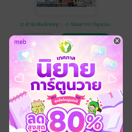
สำนักพิมพ์เซนชู
นิตยสารการ์ตูนและ
เกม
ทดลองอ่าน
ซื้อ 35 บาท
No Rating
อยากได้
ซื้อเป็นของขวัญ
ติดตาม
แชร์
นิตยสารรายเดือนที่อัดแน่นข้อมูลสำหรับคออนิเมญี่ปุ่น
โดยเฉพาะ โดยเซนชู อนิเม แมกกาซีน
ประเภทไฟล์
pdf