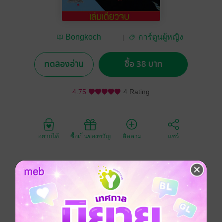
Bongkoch
การ์ตูนผู้หญิง
Publishing
ทดลองอ่าน
ซื้อ 38 บาท
4.75
4 Rating
อยากได้
ซื้อเป็นของขวัญ
ติดตาม
แชร์
รักหวั่นไหว ~แม้รู้ว่าไม่ควร~
Yurekoi - Dame, Dakedo Suki
ฉันมีเรื่องกลุ้มใจที่บอกใครไม่ได้อยู่ เป็นเรื่องกลุ้มใจที่เปิด
เผยออกไปไม่ได้ แม้แต่กับฮินาโตะแฟนผู้แสนดี แต่แล้วคน