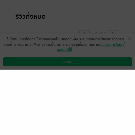
รีวิวทั้งหมด
หน้าที่ 1
เว็บไซต์นี้มีการใช้คุกกี้ โปรดยอมรับนโยบายคุกกี้เพื่อประสบการณ์การใช้บริการที่ดีที่สุด
ของท่าน ท่านสามารถศึกษาวิธีการตั้งค่าการควบคุมคุกกี้ของท่านผ่าน
นโยบายการใช้คุกกี้
ของเราที่นี่
โดยรวมน่ารักดีทุกเรื่อง
ตกลง
มีแล้ว -
i'mena
ดาวน์โหลดแอป
วิธีการใช้งาน
ติดต่อเรา
0
27 ธ.ค. 2565
14:31 น.
นางเอกนอกกายนอกใจแฟน100% แต่ก็นะ…
มีแล้ว -
i'mena
0
27 ธ.ค. 2565
14:10 น.
ภาพสวย เรื่องย่อยสนุกดี เรื่องแรกก็โอเคแหละ
แต่มีจุดขัดใจนิดหน่อย