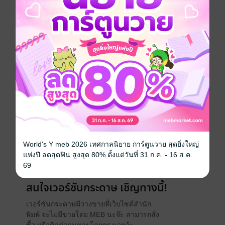
ที่ยื่นมือออกมาช่วยฉันไว้ก็คือเพื่อนร่วมชั้น “เธอนี่ปล่อยไว้
ไม่ได้จริงๆ” คนที่ช่วยละลายหัวใจซึ่งเหน็บหนาวเป็นน้ำ
แข็งของฉันก็คือเธอ ดังนั้นฉันถึงไม่ปฏิเสธอ้อมกอดของ
เธอในคืนนั้น....! ความรักต้องห้ามสุดดราม่าอันน่าตื่น
ตะลึง ชวนให้หัวใจสั่นไหว
การ์ตูนผู้หญิง
ประเภทไฟล์
pdf
วันที่วางขาย
28 มกราคม 2564
ความยาว
188 หน้า
World's Y meb 2026 เทศกาลนิยาย การ์ตูนวาย สุดยิ่งใหญ่
แห่งปี ลดสุดฟิน สูงสุด 80% ตั้งแต่วันที่ 31 ก.ค. - 16 ส.ค.
ราคาปก
55 บาท (ประหยัด 30%)
69
สนใจเวอร์ชันกระดาษ เชิญทางนี้!
เวอร์ชันกระดาษมีวางขายที่เว็บไซต์สำนัก
พิมพ์ จะไม่มีขายโดย MEB นะจ๊ะ สามารถสั่ง