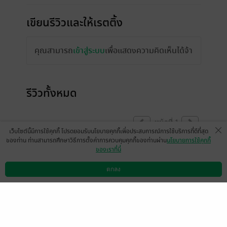
เขียนรีวิวและให้เรตติ้ง
คุณสามารถ
เข้าสู่ระบบ
เพื่อแสดงความคิดเห็นได้จ้า
รีวิวทั้งหมด
หน้าที่ 1
เว็บไซต์นี้มีการใช้คุกกี้ โปรดยอมรับนโยบายคุกกี้เพื่อประสบการณ์การใช้บริการที่ดีที่สุด
ของท่าน ท่านสามารถศึกษาวิธีการตั้งค่าการควบคุมคุกกี้ของท่านผ่าน
นโยบายการใช้คุกกี้
ของเราที่นี่
มีแล้ว -
ไตร3551
มีแล้ว -
กานต์ พฤกษาชา
ติ
25 พ.ย. 2567
6:32 น.
15 ธ.ค. 2564
2:50 น.
ตกลง
ดาวน์โหลดแอป
วิธีการใช้งาน
ติดต่อเรา
มีแล้ว -
Yashima
มีแล้ว -
MjAxOS0xMC0
yMyAwODo1Nzo1Ng==
25 ก.พ. 2564
9:46 น.
14 ก.พ. 2564
18:26 น.