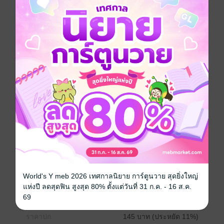
ก็ถึงเวลาเริ่มการประชุมแผนการบุกเขตแดนจอมมาร
เพื่อการนั้นจึงต้องตรวจสอบพลังที่แท้จริง
ของ อัลติเมต เมจิเชี่ยนส์ แต่ละคน
ซึ่งเป็นกำลังรบส่วนรวมของโลกเสียก่อน
พวกเขาตัดสินใจร่วมมือกับกองทัพในการออกล่าอสุรกาย
แต่ว่า...
ขณะเดียวกันก็เกิดเหตุชุลมุนขึ้นที่เมืองหลวง
เมื่อ ‘สมาคมการค้าวอลฟอร์ด’ ซึ่ง ‘ราชาจอมเวท’
ชินเป็นเจ้าของได้เปิดทำการ…!?
การ์ตูนญี่ปุ่น
ตลก
แฟนตาซี
ต่างโลก
ซีรีส์
หลานจอมปราชญ์ (ฉบับการ์ตูน)
ประเภทไฟล์
pdf
World's Y meb 2026 เทศกาลนิยาย การ์ตูนวาย สุดยิ่งใหญ่
วันที่วางขาย
01 กุมภาพันธ์ 2564
แห่งปี ลดสุดฟิน สูงสุด 80% ตั้งแต่วันที่ 31 ก.ค. - 16 ส.ค.
69
ความยาว
166 หน้า
ราคาปก
145 บาท (ประหยัด 11%)