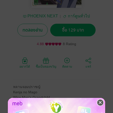
PHOENIX NEXT
การ์ตูนทั่วไป
ทดลองอ่าน
ซื้อ 129 บาท
4.88
8 Rating
อยากได้
ซื้อเป็นของขวัญ
ติดตาม
แชร์
หลานจอมปราชญ์
Kenja no Mago
Wise Man's Grandchild
หลังก่อตั้งพันธมิตรโลกได้สำเร็จ