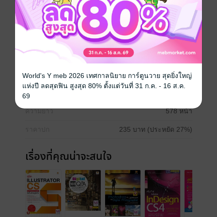
กับ Merge to HDR Proและ HDR Toning ทำงานกับ
ไฟล์ RAW ด้วย Camera Raw เวอร์ชันใหม่ล่าสุด
สร้างสรรค์งาน3D อย่างมืออาชีพด้วยฟีเจอร์ใหม่
อย่าง Repousse ทำงานแบบรวดเร็วด้วย Actions ที่พร้อม
ใช้งานกว่า 100 แบบ
ประเภทไฟล์
pdf
World's Y meb 2026 เทศกาลนิยาย การ์ตูนวาย สุดยิ่งใหญ่
แห่งปี ลดสุดฟิน สูงสุด 80% ตั้งแต่วันที่ 31 ก.ค. - 16 ส.ค.
วันที่วางขาย
01 สิงหาคม 2555
69
ความยาว
578 หน้า
ราคาปก
235 บาท (ประหยัด 27%)
เรื่องที่คุณน่าจะสนใจ