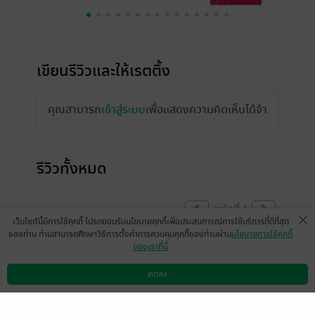
เขียนรีวิวและให้เรตติ้ง
คุณสามารถ
เข้าสู่ระบบ
เพื่อแสดงความคิดเห็นได้จ้า
รีวิวทั้งหมด
หน้าที่ 1
เว็บไซต์นี้มีการใช้คุกกี้ โปรดยอมรับนโยบายคุกกี้เพื่อประสบการณ์การใช้บริการที่ดีที่สุด
ของท่าน ท่านสามารถศึกษาวิธีการตั้งค่าการควบคุมคุกกี้ของท่านผ่าน
นโยบายการใช้คุกกี้
ของเราที่นี่
มีแล้ว -
hyde6460
18 ก.พ. 2565
10:16 น.
ตกลง
ดาวน์โหลดแอป
วิธีการใช้งาน
ติดต่อเรา