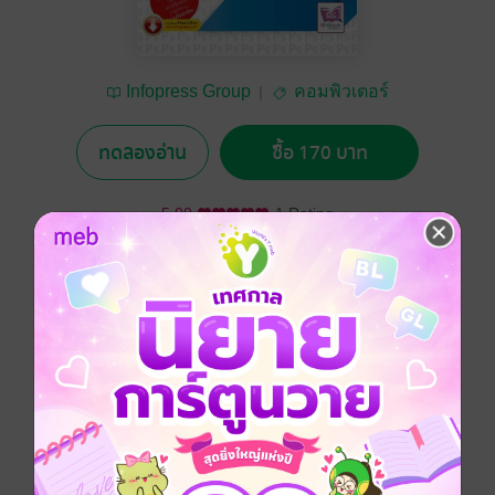
Infopress Group
คอมพิวเตอร์
ทดลองอ่าน
ซื้อ 170 บาท
5.00
1 Rating
อยากได้
ซื้อเป็นของขวัญ
ติดตาม
แชร์
เรียนรู้พื้นฐานการใช้งาน Photoshop
CS5 และ Photoshop CS5 Extended ฝึกใช้งานเครื่องมือ
ที่ครอบคลุมการทำงานทุกเวอร์ชัน พร้อมกับฟีเจอร์ใหม่
ของ Photoshop CS5 ไม่ว่าจะเป็นการแก้ไขแสง สี และรี
ทัชภาพถ่ายให้สมบูรณ์ ตกแต่งภาพสไตล์ตากล้องมือโปร