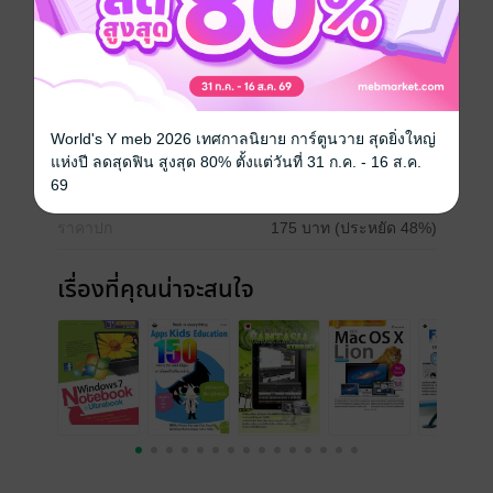
สรรมาแล้ว
- ตกแต่งภาพ บริหารภาพถ่ายบนเครื่อง iPad
- อ่านหนังสือ โหลด E-book แบบฟรีสบายกระเป๋า
ประเภทไฟล์
pdf
World's Y meb 2026 เทศกาลนิยาย การ์ตูนวาย สุดยิ่งใหญ่
วันที่วางขาย
08 สิงหาคม 2555
แห่งปี ลดสุดฟิน สูงสุด 80% ตั้งแต่วันที่ 31 ก.ค. - 16 ส.ค.
69
ความยาว
202 หน้า
ราคาปก
175 บาท (ประหยัด 48%)
เรื่องที่คุณน่าจะสนใจ