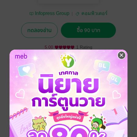
Infopress Group
คอมพิวเตอร์
ทดลองอ่าน
ซื้อ 90 บาท
5.00
1 Rating
อยากได้
ซื้อเป็นของขวัญ
ติดตาม
แชร์
แนะนำการใช้งานเบื้องต้น สำหรับการโหลด Apps ทั้ง
iPad และ iPad 2
- อัพเดตข้อมูลข่าวสาร iOS 4.3
- สอนการโหลด Apps และ Sync เครื่อง iPad เข้ากับ
คอมพิวเตอร์
- สนุกกับเกมบน iPad มากมายทั้งฟรีและสนุกที่ผ่านการคัด