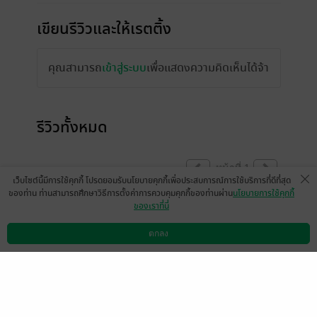
เขียนรีวิวและให้เรตติ้ง
คุณสามารถ
เข้าสู่ระบบ
เพื่อแสดงความคิดเห็นได้จ้า
รีวิวทั้งหมด
หน้าที่ 1
เว็บไซต์นี้มีการใช้คุกกี้ โปรดยอมรับนโยบายคุกกี้เพื่อประสบการณ์การใช้บริการที่ดีที่สุด
ของท่าน ท่านสามารถศึกษาวิธีการตั้งค่าการควบคุมคุกกี้ของท่านผ่าน
นโยบายการใช้คุกกี้
ของเราที่นี่
แสดงสปอยล์
ตกลง
ดาวน์โหลดแอป
วิธีการใช้งาน
ติดต่อเรา
Anonymous
0
10 เม.ย. 2560
8:19 น.