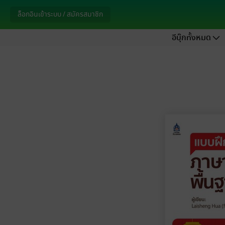
ล็อกอินเข้าระบบ / สมัครสมาชิก
อีบุ๊กทั้งหมด