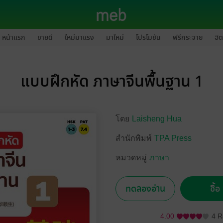
หน้าแรก
ขายดี
ใหม่มาแรง
มาใหม่
โปรโมชัน
ฟรีกระจาย
ฮิต
แบบฝึกหัด ภาษาจีนพื้นฐาน 1
โดย
Laisheng Hua
สำนักพิมพ์
TPA Press
หมวดหมู่
ภาษา
ทดลองอ่าน
ซื้
4.00
4 R