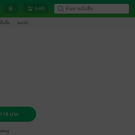
ตะกร้า
ขึ้นหิ้ง
แนะนำ
อ 119 บาท
ating