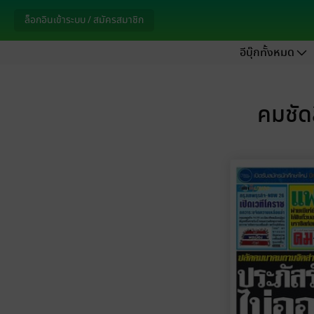
ล็อกอินเข้าระบบ / สมัครสมาชิก
อีบุ๊กทั้งหมด
คมชัด