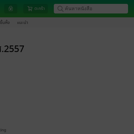
ตะกร้า
ขึ้นหิ้ง
แนะนำ
ศ.2557
ing