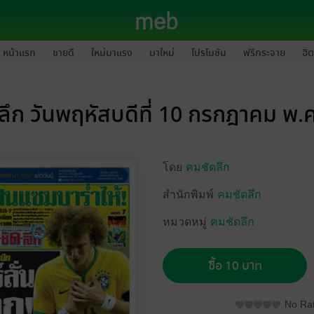
หน้าแรก
ขายดี
ใหม่มาแรง
มาใหม่
โปรโมชัน
ฟรีกระจาย
ฮิต
ลึก วันพฤหัสบดีที่ 10 กรกฎาคม พ.
โดย
คมชัดลึก
สำนักพิมพ์
คมชัดลึก
หมวดหมู่
คมชัดลึก
ซื้อ 10 บาท
No Rat