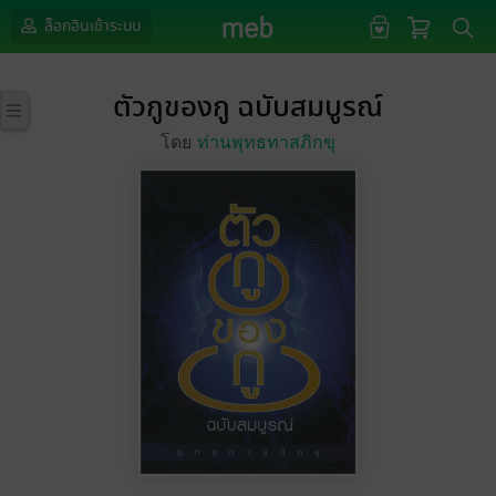
ล็อกอินเข้าระบบ
ตัวกูของกู ฉบับสมบูรณ์
โดย
ท่านพุทธทาสภิกขุ