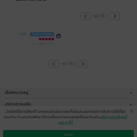
หน้าที่ 1
มีแล้ว -
Thammasapa
2 มี.ค. 2564
9:12 น.
หน้าที่ 1
เลือกหมวดหมู่
+
บริการช่วยเหลือ
+
เว็บไซต์นี้มีการใช้คุกกี้ โปรดยอมรับนโยบายคุกกี้เพื่อประสบการณ์การใช้บริการที่ดีที่สุด
เกี่ยวกับเรา
+
ของท่าน ท่านสามารถศึกษาวิธีการตั้งค่าการควบคุมคุกกี้ของท่านผ่าน
นโยบายการใช้คุกกี้
ของเราที่นี่
กลุ่มธุรกิจในเครือ
+
ตกลง