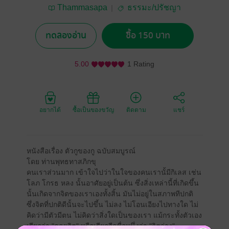
Thammasapa
ธรรมะ/ปรัชญา
ทดลองอ่าน
ซื้อ 150 บาท
5.00
1 Rating
อยากได้
ซื้อเป็นของขวัญ
ติดตาม
แชร์
หนังสือเรื่อง ตัวกูของกู ฉบับสมบูรณ์
โดย ท่านพุทธทาสภิกขุ
คนเราส่วนมาก เข้าใจไปว่าในใจของคนเรานั้มีกิเลส เช่น
โลภ โกรธ หลง นั้นอาศัยอยู่เป็นต้น ซึ่งสิ่งเหล่านี้ที่เกิดขึ้น
นั้นเกิดจากจิตของเราเองทั้งสิ้น มันไม่อยู่ในสภาพทีปกติ
ซึ่งจิตที่ปกติดีนั้นจะไปขึ้น ไม่ลง ไม่โอนเอียงไปทางใด ไม่
คิดว่ามีตัวมีตน ไม่คิดว่าสิ่งใดเป็นของเรา แม้กระทั้งตัวเอง
เรียกว่า "ดุลยจิต" หรือเรียกอีกชื่อหนึ่งว่า "จิตว่าง"