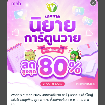
ดังนั้น "ตัวกูของกู ฉบับสมบูรณ์"เล่มนี้เป็นอีกเรื่องที่มีความ
น่าสนใจ
และให้ความรู้ สอนความเข้าใจได้เป็นอย่างดี
ขนาด 18.5x26x1.5 ซม.
ประเภทไฟล์
pdf
วันที่วางขาย
25 กุมภาพันธ์ 2564
ความยาว
321 หน้า
ราคาปก
150 บาท
สนใจเวอร์ชันกระดาษ เชิญทางนี้!
เวอร์ชันกระดาษมีวางขายที่เว็บไซต์สำนัก
พิมพ์ จะไม่มีขายโดย MEB นะจ๊ะ สามารถสั่ง
ซื้อ หรือติดต่อคนขายโดยตรงเลยจ้ะ
World's Y meb 2026 เทศกาลนิยาย การ์ตูนวาย สุดยิ่งใหญ่
แห่งปี ลดสุดฟิน สูงสุด 80% ตั้งแต่วันที่ 31 ก.ค. - 16 ส.ค.
สั่งซื้อโดยตรงกับ สนพ.
69