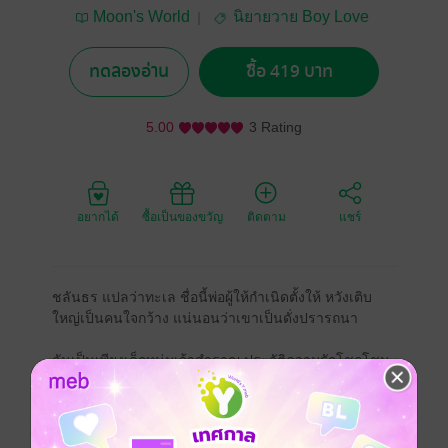
Moon's World
นิยายวาย Boy Love
/ Yaoi
ทดลองอ่าน
ซื้อ 419 บาท
5.00
3 Rating
อยากได้
ซื้อเป็นของขวัญ
ติดตาม
แชร์
ชลันธร แปลว่าทะเล ชื่อนี้พ่อผู้ให้กำเนิดตั้งให้ หวังเติบ
ใหญ่เป็นคนใจกว้าง แน่นอนว่าเขาเป็นดั่งปรารถนา
ลันเป็นเพียงเด็กหนุ่มเจ้าสำราญ ประวัติความรักโชกโชน
ไม่ใช่เล่น ใจกว้างเปิดรับใครต่อใครได้เข้ามาศึกษา
ทว่าผ่านไปคนแล้วคนเล่าก็ดูจะยังไม่ใช่ เพราะคนที่เข้ามา
ล้วนแล้วแต่เห็นคุณค่าภายนอกมากกว่า