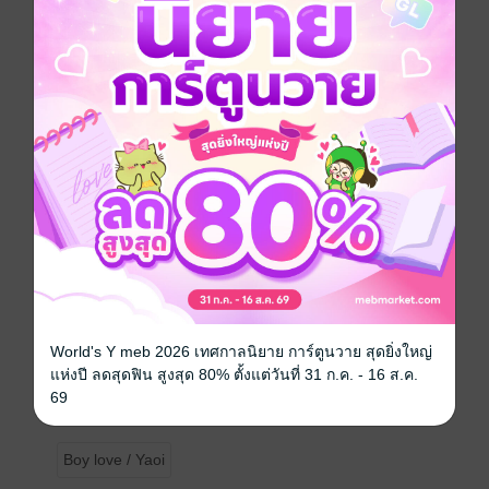
จากความจริงใจเมื่อยังเด็กเลยกลายเป็นเพียงความสัมพันธ์
อันฉาบฉวยเรื่อยมา
แต่แล้ว...ชีวิตรักครั้งล่าสุดที่หมายจะลงเอยฝากชีวิตมีอัน
ต้องยุติ ทำให้นักศึกษาปีสี่คณะบริหารธุรกิจคนนี้
กลายเป็นคนอกหักจนต้องพักหัวใจด้วยการระเห็จไปยัง
จังหวัดหนึ่งทางภาคอีสานร่วมกับเพื่อนๆ ค่ายอาสา
ในวันที่อากาศหนาวย่ำกราย ณ สุดขอบชายแดน
ประเทศไทยนี้เอง เขาก็ได้พบกับใครคนหนึ่ง
World's Y meb 2026 เทศกาลนิยาย การ์ตูนวาย สุดยิ่งใหญ่
คนนี้เองที่ทำให้ได้รู้ว่ารักแท้เป็นเช่นไร
แห่งปี ลดสุดฟิน สูงสุด 80% ตั้งแต่วันที่ 31 ก.ค. - 16 ส.ค.
69
#อีสานมีทะเล
Boy love / Yaoi