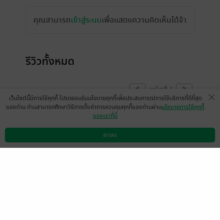
คุณสามารถ
เข้าสู่ระบบ
เพื่อแสดงความคิดเห็นได้จ้า
รีวิวทั้งหมด
หน้าที่ 1
เว็บไซต์นี้มีการใช้คุกกี้ โปรดยอมรับนโยบายคุกกี้เพื่อประสบการณ์การใช้บริการที่ดีที่สุด
ของท่าน ท่านสามารถศึกษาวิธีการตั้งค่าการควบคุมคุกกี้ของท่านผ่าน
นโยบายการใช้คุกกี้
ของเราที่นี่
ควรค่าแก่การซื้อค่ะ เราเก็บแบบเล่ม ต้องมีนะ
คะทุกคน
ตกลง
ดาวน์โหลดแอป
วิธีการใช้งาน
ติดต่อเรา
Itsmindwct
1
27 ธ.ค. 2564
4:50 น.
สนุกแนะนำค่ะ ชอบนายเอกแนวคนดีอยู่แล้ว
ประทับใจจัง
มีแล้ว -
vividee
1
11 ต.ค. 2564
13:40 น.