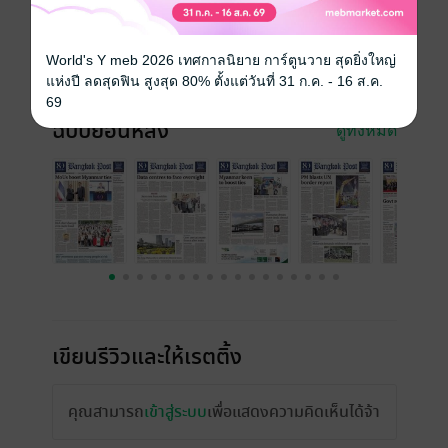
ความยาว
28 หน้า
World's Y meb 2026 เทศกาลนิยาย การ์ตูนวาย สุดยิ่งใหญ่
ราคาปก
30 บาท
แห่งปี ลดสุดฟิน สูงสุด 80% ตั้งแต่วันที่ 31 ก.ค. - 16 ส.ค.
69
ฉบับย้อนหลัง
ดูทั้งหมด
เขียนรีวิวและให้เรตติ้ง
คุณสามารถ
เข้าสู่ระบบ
เพื่อแสดงความคิดเห็นได้จ้า