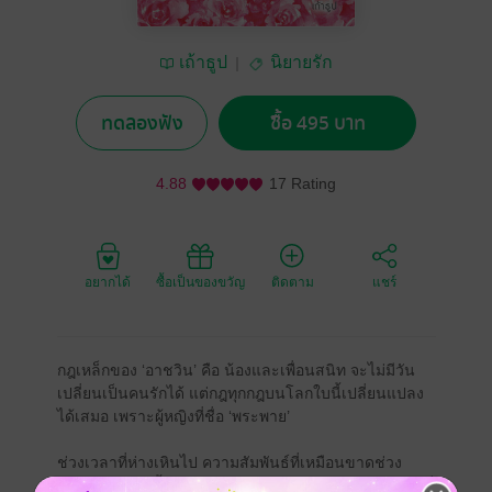
เถ้าธูป
นิยายรัก
ทดลองฟัง
ซื้อ 495 บาท
4.88
17 Rating
อยากได้
ซื้อเป็นของขวัญ
ติดตาม
แชร์
กฎเหล็กของ ‘อาชวิน’ คือ น้องและเพื่อนสนิท จะไม่มีวัน
เปลี่ยนเป็นคนรักได้ แต่กฎทุกกฎบนโลกใบนี้เปลี่ยนแปลง
ได้เสมอ เพราะผู้หญิงที่ชื่อ ‘พระพาย’
ช่วงเวลาที่ห่างเหินไป ความสัมพันธ์ที่เหมือนขาดช่วง
ทำให้อาชวินพลั้งเผลอลืมเลือนพระพายน้องสาวข้างบ้านที่