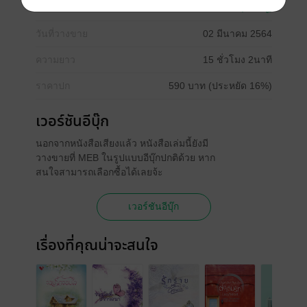
ประเภทไฟล์
Audio
(สารบัญ)
วันที่วางขาย
02 มีนาคม 2564
ความยาว
15 ชั่วโมง 2นาที
ราคาปก
590 บาท (ประหยัด 16%)
เวอร์ชันอีบุ๊ก
นอกจากหนังสือเสียงแล้ว หนังสือเล่มนี้ยังมี
วางขายที่ MEB ในรูปแบบอีบุ๊กปกติด้วย หาก
สนใจสามารถเลือกซื้อได้เลยจ้ะ
เวอร์ชันอีบุ๊ก
เรื่องที่คุณน่าจะสนใจ