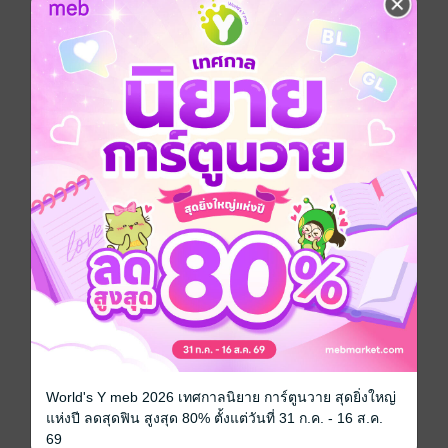
ไม่เคยมีวันใดที่เธอจะลืมพี่ชายที่แสนดีคนนี้ได้เลย หากแต่
เพราะบางอย่างทำให้ความรักที่เธอเคยมี อาจจะแปร
เปลี่ยนเป็นความเกลียด
สำหรับผู้ชายที่ไม่เคยแยแสใคร ไม่เคยใส่ใจ ไม่เคยสนใจ
ในความรู้สึกของใคร ๆ กลับทนไม่ได้ที่เขาจะกลายเป็นคน
ที่เธอไม่รักอีกต่อไป และกฎเหล็กที่มั่นคงมาตลอดชีวิต ตอน
นี้มันได้ถูกยกเลิกอย่างถาวร
ช่วงเวลาที่เขาเคยทำให้เธอต้องเสียใจ อาจจะไม่หวนคืน
กลับไปแก้ไขได้ แต่เขาจะหมั่นเติมในสิ่งที่เคยได้ทำผิด
พลาดไป และจะช่วงชิงตำแหน่งทุกอย่างที่เคยเป็นของเขา
คืนมา ครั้งนี้อาชวินจะไม่ยอมเป็นแค่ พี่ชายสุดที่รักอันดับ
หนึ่ง หากจะเป็นผู้ชายที่พระพายรักคนแรกและคนเดียวใน
หัวใจของเธอ...
นิยายเสียง
World's Y meb 2026 เทศกาลนิยาย การ์ตูนวาย สุดยิ่งใหญ่
แห่งปี ลดสุดฟิน สูงสุด 80% ตั้งแต่วันที่ 31 ก.ค. - 16 ส.ค.
นักพากย์
Obbieone
69