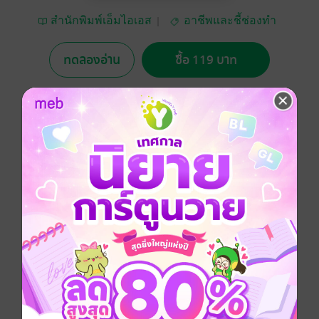
สำนักพิมพ์เอ็มไอเอส
อาชีพและชี้ช่องทำ
กิน
ทดลองอ่าน
ซื้อ 119 บาท
No Rating
อยากได้
ซื้อเป็นของขวัญ
ติดตาม
แชร์
คู่มือการปลูกเมล็ดงอกที่ละเอียด และทำได้จริงทุกขั้นตอน
ทั้งการเพาะกินเพื่อสุขภาพ เพาะขายเพื่อรายได้งาม สอน
ตั้งแต่การเตรียมการปลูก วิธีการปลูก การดูแล และการ
เก็บเกี่ยว พร้อมประสบการณ์จริงกับการทำธุรกิจเมล็ดงอก
ที่ประสบความสำเร็จของคุณอ๋องแห่งสวนผักบ้านไร่ปลาย
ฝัน