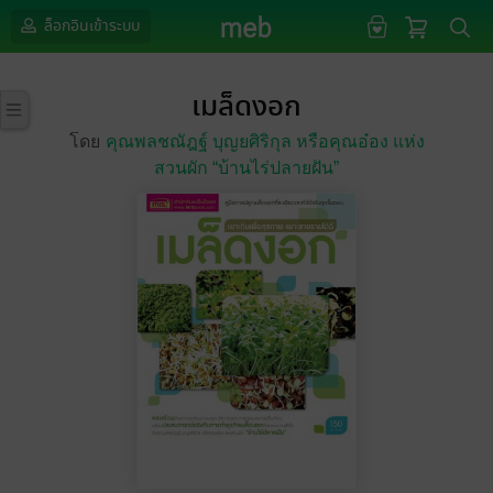
ล็อกอินเข้าระบบ
เมล็ดงอก
โดย
คุณพลชณัฎฐ์ บุญยศิริกุล หรือคุณอ๋อง แห่ง
สวนผัก “บ้านไร่ปลายฝัน”