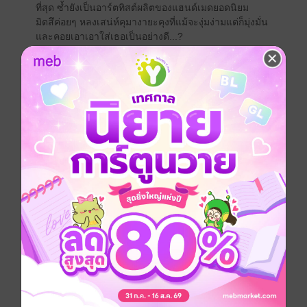
ที่สุด ซ้ำยังเป็นอาร์ตทิสต์ผลิตของแฮนด์เมดยอดนิยม
มิตสึค่อยๆ หลงเสน่ห์คุมางายะคุงที่แม้จะงุ่มง่ามแต่ก็มุ่งมั่น
และคอยเอาเอาใส่เธอเป็นอย่างดี...?
การ์ตูนญี่ปุ่น
การ์ตูนผู้หญิง
ซีรีส์
คุณหมีป่วนขอกวนหัวใจ (รายตอน)
ประเภทไฟล์
pdf
วันที่วางขาย
21 พฤษภาคม 2564
ความยาว
34 หน้า
ราคาปก
20 บาท (ประหยัด 50%)
เล่มอื่นๆ ในซีรีส์
ดูทั้งหมด