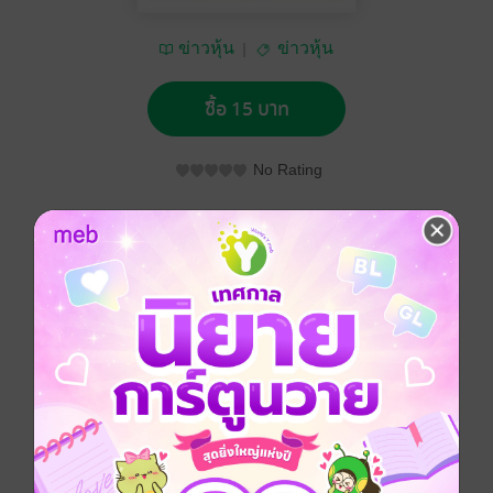
ข่าวหุ้น
ข่าวหุ้น
ซื้อ 15 บาท
No Rating
อยากได้
ซื้อเป็นของขวัญ
ติดตาม
แชร์
ข่าวหุ้น วันศุกร์ที่ 12 มีนาคม พ.ศ.2564
ประเภทไฟล์
pdf
วันที่วางขาย
11 มีนาคม 2564