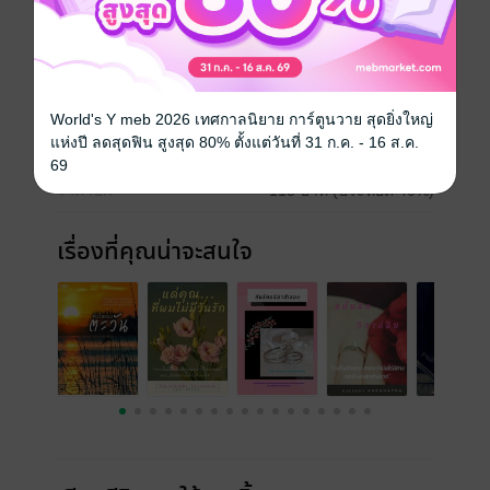
ประเภทไฟล์
pdf, epub
(สารบัญ)
วันที่วางขาย
13 มีนาคม 2564
World's Y meb 2026 เทศกาลนิยาย การ์ตูนวาย สุดยิ่งใหญ่
แห่งปี ลดสุดฟิน สูงสุด 80% ตั้งแต่วันที่ 31 ก.ค. - 16 ส.ค.
ความยาว
140 หน้า (≈ 33,704 คำ)
69
ราคาปก
115 บาท (ประหยัด 40%)
เรื่องที่คุณน่าจะสนใจ