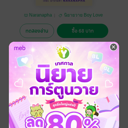
Naranapha
นิยายวาย Boy Love
/ Yaoi
ทดลองอ่าน
ซื้อ 68 บาท
5.00
2 Rating
อยากได้
ซื้อเป็นของขวัญ
ติดตาม
แชร์
ลูกเจ้าของบ้าน กับลูกคนงาน ที่ต่างก็เป็นผู้ชายเหมือนกัน
จะรักกันได้อย่างไร ทว่าความรักสำหรับหนุ่มน้อยซินหยาง
เขากลับมอบหัวใจให้เพียงเซี่ยวอิงตั้งแต่ยังไม่รู้จักคำว่ารัก
ด้วยซ้ำไป
Boy love / Yaoi
ดรามา
18+
Mpreg