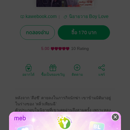
kawebook.com
นิยายวาย Boy Love
/ Yaoi
ทดลองอ่าน
ซื้อ 170 บาท
5.00
10 Rating
อยากได้
ซื้อเป็นของขวัญ
ติดตาม
แชร์
หลังจาก ‘สือชี’ ตายลงในภารกิจนักฆ่า เขาข้ามมิติมาอยู่
ในร่างของ ‘หลิ่วเทียนฉี’
ตัวประกอบในนิยายที่เขาเคยอ่านถึงสามครั้ง เพราะหลง
รักตัวเบี้ยที่ถูกพระเอกหลอกใช้ในนิยายเรื่องนี้
เขาเริ่มแก้ไขชะตาชีวิตของสุดเศร้าของ ‘หลิ่วเทียนฉี’ ที่
ถูกลูกพี่ลูกน้องตัวเองซ้อมจนตาย