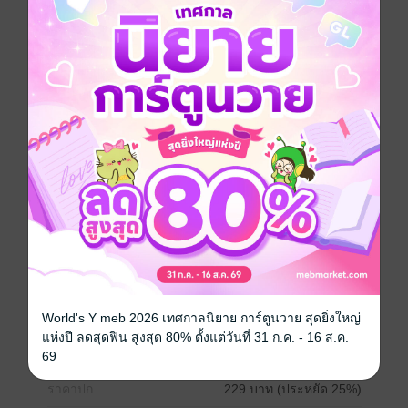
และในขณะเดียวกันเขาก็ได้พบกับ ‘เฉียวรุ่ย’ บุรุษสองเพศ
ตัวเบี้ยที่เขาหลงรักนั่นเอง
เมื่อเขาได้พบกับตัวละครที่ตนเองรัก เขาจึงตัดสินใจว่าเขา
จะไม่ยอมให้ เฉียวรุ่ย กลายเป็นตัวเบี้ยของพระเอกอีก
เขาจะยึดเบี้ยหัวใจอันบริสุทธิ์ผู้นี้มาเป็นของตน และไม่
ยอมให้ใครมาหลอกใช้คนที่เขารักได้ …
หนังสือแปล
จีนโบราณ
Boy love / Yaoi
ทะลุมิติ
ซีรีส์
ข้ามมิติลิขิตรักนายตัวเบี้ย
ประเภทไฟล์
pdf, epub
(สารบัญ)
World's Y meb 2026 เทศกาลนิยาย การ์ตูนวาย สุดยิ่งใหญ่
วันที่วางขาย
19 เมษายน 2564
แห่งปี ลดสุดฟิน สูงสุด 80% ตั้งแต่วันที่ 31 ก.ค. - 16 ส.ค.
ความยาว
420 หน้า (≈ 67,459 คำ)
69
ราคาปก
229 บาท (ประหยัด 25%)