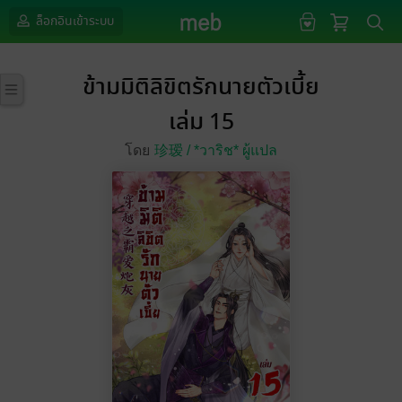
ล็อกอินเข้าระบบ
ข้ามมิติลิขิตรักนายตัวเบี้ย
เล่ม 15
โดย
珍瑷 /
*วาริช* ผู้แปล