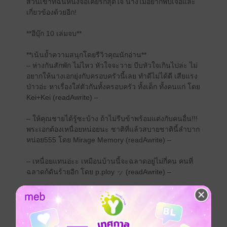
ส่วนเขาที่ฉินหนิงจือเคยรักสุดใจ นางไม่อยากพบเจอและ
เกี่ยวข้องด้วยอีก!
**อีบุ๊ก 10 เล่มจบ**
**เน้นย้ำความสนุกโดยรีวิวคุณนักอ่าน**
– ห่างกันสักพัก ไม่ไหว หัวใจจะวาย บีบหัวใจเกินไปล่ะ ไม่
อยากให้นางเอกยุ่งกับครอบครัวนี้เลย ทำดีไม่ได้ดี เสียแรง
ป่าวอ่ะ หาเรื่องใส่ตัวกันทั้งครอบครัว ทั้งเด็ก ทั้งคนแก่ โดย
Kei+Kei (readAwrite) –
– ให้คุณชายได้รู้ซะบ้าง ถ้าไม่รีบข้าพร้อมแต่งกับคนอื่น!!!
พระเอกต้องเหนื่อยหน่อยนะ ชาติที่แล้วสบายชาตินี้ลำบาก
หน่อย555 โดย Mirage Memory (readAwrite) –
– เหนื่อยแทนอ่ะะ เหมือนบ้านนี้จะฉลาดอยู่ไม่กี่คน คนที่
ฉลาดก้ดันร้ายอีก โดย p.ploy ッ (readAwrite) –
– ย่าก็ลำเอียง พ่อก็โง่ ครอบครัวเต่าถุยสุดไรสุด โดย
AgarwaeN (readAwrite) –
– คืออ่านไปยิ้มไป ทำงานไป จนคนข้างๆ นั่งมองแบบ เอ๊ะ