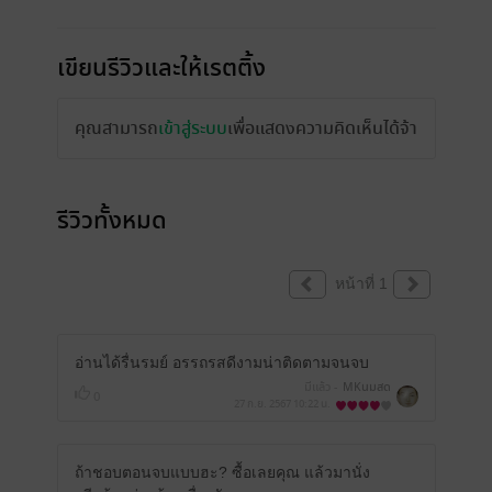
เขียนรีวิวและให้เรตติ้ง
คุณสามารถ
เข้าสู่ระบบ
เพื่อแสดงความคิดเห็นได้จ้า
รีวิวทั้งหมด
หน้าที่ 1
อ่านได้รื่นรมย์​ อรรถรส​ดีงาม​น่าติดตามจนจบ
มีแล้ว -
MKนมสด
0
27 ก.ย. 2567
10:22 น.
ถ้าชอบตอนจบแบบฮะ? ซื้อเลยคุณ แล้วมานั่ง