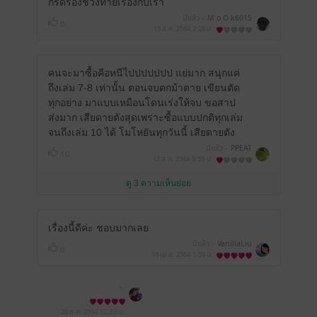
กรีดร้องช่วงท้ายเรื่องกับเรา
มีแล้ว -
M o O k6015
0
15 ส.ค. 2564
2:26 น.
คนจะมาซื้อคือหนีไปปปปปปป แย่มาก สนุกแค่
ถึงเล่ม 7-8 เท่านั้น ตอนจบตกม้าตาย เขียนตัด
ทุกอย่าง มาแบบเหมือนโดนเร่งให้จบ ขอสาป
ส่งมาก เสียดายตังสุดเพราะซื้อแบบปกติทุกเล่ม
จนถึงเล่ม 10 ได้ โมโหยันทุกวันนี้ เสียดายตัง
มีแล้ว -
PPEAT
10
12 ส.ค. 2564
5:53 น.
ดู 3 ความเห็นย่อย
เรื่องนี้ดีค่ะ ชอบมากเลย
มีแล้ว -
VanillaLiu
0
18 เม.ย. 2564
1:58 น.
️✨
28 ก.ค. 2564
12:33 น.