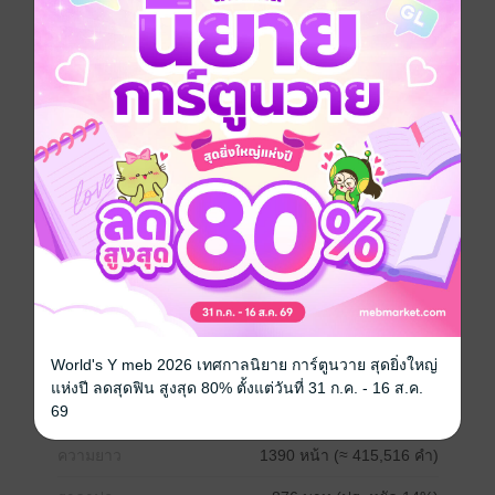
อินี่บ้ารึป่าว ยิ้มกับโทรศัพท์ 55555555 โดย MiaoYun
(readAwrite) –
**ติดตามอีบุ๊กเรื่องอื่นๆ ของตำหนักไร้ต์รักได้ที่
https://www.mebmarket.com/index.php?
action=search_book&type=all&search=ตำหนักไร้ต์
รัก&page_no=1
นิยายจีนแปล
หนังสือแปล
จีนโบราณ
ดรามา
เกิดใหม่
ซีรีส์
บันทึกในห้องหอ
World's Y meb 2026 เทศกาลนิยาย การ์ตูนวาย สุดยิ่งใหญ่
ประเภทไฟล์
pdf, epub
แห่งปี ลดสุดฟิน สูงสุด 80% ตั้งแต่วันที่ 31 ก.ค. - 16 ส.ค.
69
วันที่วางขาย
09 เมษายน 2564
ความยาว
1390 หน้า (≈ 415,516 คำ)