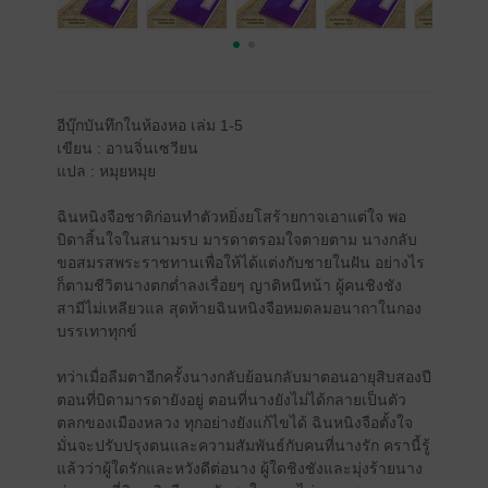
อีบุ๊กบันทึกในห้องหอ เล่ม 1-5
เขียน : อานจิ่นเซวียน
แปล : หมุยหมุย
ฉินหนิงจือชาติก่อนทำตัวหยิ่งยโสร้ายกาจเอาแต่ใจ พอ
บิดาสิ้นใจในสนามรบ มารดาตรอมใจตายตาม นางกลับ
ขอสมรสพระราชทานเพื่อให้ได้แต่งกับชายในฝัน อย่างไร
ก็ตามชีวิตนางตกต่ำลงเรื่อยๆ ญาติหนีหน้า ผู้คนชิงชัง
สามีไม่เหลียวแล สุดท้ายฉินหนิงจือหมดลมอนาถาในกอง
บรรเทาทุกข์
ทว่าเมื่อลืมตาอีกครั้งนางกลับย้อนกลับมาตอนอายุสิบสองปี
ตอนที่บิดามารดายังอยู่ ตอนที่นางยังไม่ได้กลายเป็นตัว
ตลกของเมืองหลวง ทุกอย่างยังแก้ไขได้ ฉินหนิงจือตั้งใจ
มั่นจะปรับปรุงตนและความสัมพันธ์กับคนที่นางรัก ครานี้รู้
แล้วว่าผู้ใดรักและหวังดีต่อนาง ผู้ใดชิงชังและมุ่งร้ายนาง