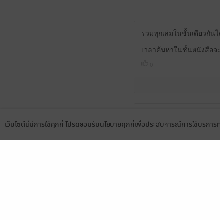
รวมทุกเล่มในชั้นเดียวกัน
เวลาค้นหาในชั้นหนังสือจะ
0
สนุกมากครับ อ่านรวดเดียวจบ
เว็บไซต์นี้มีการใช้คุกกี้ โปรดยอมรับนโยบายคุกกี้เพื่อประสบการณ์การใช้บริการ
และเข้าใจความหมายของไสย
Language
ดาวน์โหลดแอป
คุณตำรวจก็ดูเหมือนจะไม่ค่
0
สั่งซื้อยังไง
0