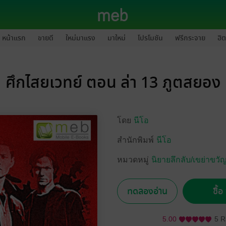
หน้าแรก
ขายดี
ใหม่มาแรง
มาใหม่
โปรโมชัน
ฟรีกระจาย
ฮิต
ศึกไสยเวทย์ ตอน ล่า 13 ภูตสยอง
โดย
นีโอ
สำนักพิมพ์
นีโอ
หมวดหมู่
นิยายลึกลับ/เขย่าขวั
ทดลองอ่าน
ซื้
5.00
5 R