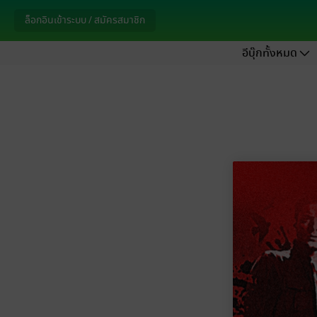
ล็อกอินเข้าระบบ / สมัครสมาชิก
อีบุ๊กทั้งหมด