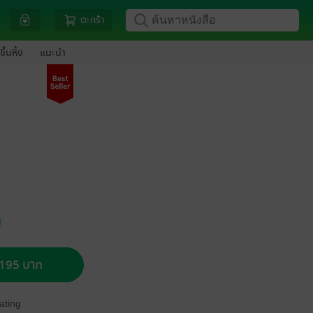
ตะกร้า
ขึ้นหิ้ง
แนะนำ
ญ
อ 195 บาท
ating