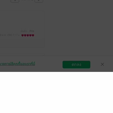
มีแล้ว -
Pris
8 พ.ค. 2563
7:17 น.
มของพระเอกอยู่แล้ว
ายการใช้คุกกี้ของเราที่นี่
ตกลง
ือนกับเล่มแรก และ
สมัครขายอีบุ๊ก
วิธีการใช้งาน
ติดต่อเรา
มีแล้ว -
ken_w
7 ก.ย. 2559
15:20 น.
Nuthaphat Phensongkram
18 ก.ค. 2559
20:55 น.