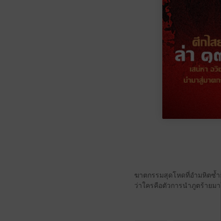
ฆาตกรรมสุดโหดที่อำมหิตซ้ำย
ว่าใครคือตัวการนำภูตร้ายมาใช