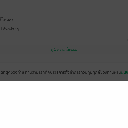
ได้ไหมคะ
ได้หาง่ายๆ
1
ดู 1 ความเห็นย่อย
เล่มnที่ขัดๆบ้าง ก็คือเล่มนี้เป็นภาคต่อ ซึ่งคุณตำรวจน่าจะรู้จักภูติทั้งสา
ที่ดีที่สุดของท่าน ท่านสามารถศึกษาวิธีการตั้งค่าการควบคุมคุกกี้ของท่านผ่าน
นโยบ
ขาวกับไสยดำnแต่ในเล่มนี้มีบทที่อธิบายความหมายของทั้งสองไสย ที่เหม
อยรู้จักภูมิของพระเอก
มีแล้ว -