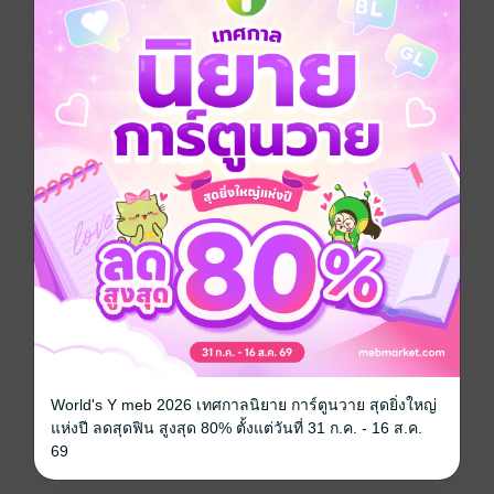
ความเคียดแค้นปะทุเดือดพล่านในใจของคางามิ
เขาสูญเสียพวกพ้องไป โดยที่ไม่ได้อะไรกลับมาเลยแม้แต่
อย่างเดียว
ถึงอย่างนั้นก็มีแต่ต้องก้าวต่อไปข้างหน้า
เพื่อไล่ล่าคุรุสุที่หนีไป เพื่อปกป้องชีวิตของอลิซ และเพื่อ
ช่วยเอิร์ธเคลียร์
คางามิจึงมุ่งสู่รัสเซีย ประเทศแห่งแดนเหนือซึ่งปกครอง
ราชอาณาจักรฟอร์ทิเนีย
หนังสือแปล
ตลก
ผจญภัย
แฟนตาซี
ต่างโลก
ซีรีส์
ชาวบ้านคนนี้ LV 999
ประเภทไฟล์
pdf, epub
(สารบัญ)
World's Y meb 2026 เทศกาลนิยาย การ์ตูนวาย สุดยิ่งใหญ่
วันที่วางขาย
23 มีนาคม 2564
แห่งปี ลดสุดฟิน สูงสุด 80% ตั้งแต่วันที่ 31 ก.ค. - 16 ส.ค.
69
ความยาว
378 หน้า (≈ 106,209 คำ)