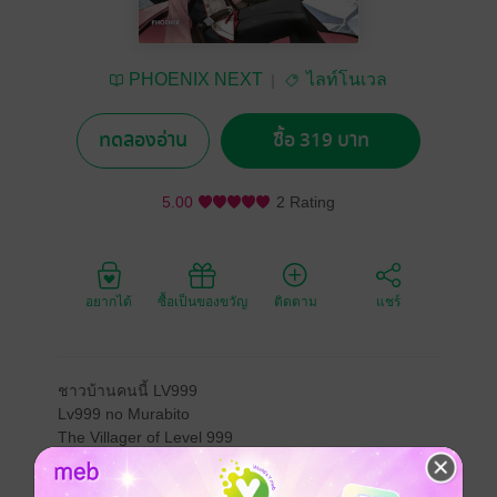
PHOENIX NEXT
ไลท์โนเวล
ทดลองอ่าน
ซื้อ 319 บาท
5.00
2 Rating
อยากได้
ซื้อเป็นของขวัญ
ติดตาม
แชร์
ชาวบ้านคนนี้ LV999
Lv999 no Murabito
The Villager of Level 999