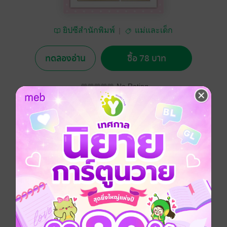
ยิปซีสำนักพิมพ์
แม่และเด็ก
ทดลองอ่าน
ซื้อ 78 บาท
No Rating
อยากได้
ซื้อเป็นของขวัญ
ติดตาม
แชร์
คู่มือดูแลคุณแม่หลังคลอด เหมาะอย่างยิ่งสำหรับคุณแม่
หลังคลอดทุกคน ที่ต่างอยากทราบว่าควรปฏิบัติตัวเช่นไร
หลังจากคลอดลูกแล้ว เช่น
-จะรับประทานอาหารชนิดใดได้บ้าง เพื่อประโยชน์ทั้งต่อ
ตัวคุณแม่และลูกน้อย
-อาหารชนิดใดเพิ่มน้ำนม