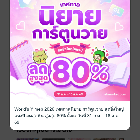
SET นิยายรักโรแมนติกสองเรื่องสองรส
1. ป่วนรักนายอินดี้
2. ถนนสายนั้นชื่อว่ารัก
ประเภทไฟล์
pdf, epub
วันที่วางขาย
25 มีนาคม 2564
ความยาว
411 หน้า (≈ 60,943 คำ)
World's Y meb 2026 เทศกาลนิยาย การ์ตูนวาย สุดยิ่งใหญ่
ราคาปก
449 บาท (ประหยัด 60%)
แห่งปี ลดสุดฟิน สูงสุด 80% ตั้งแต่วันที่ 31 ก.ค. - 16 ส.ค.
69
เรื่องที่คุณน่าจะสนใจ