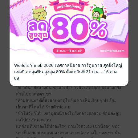
“นี่เป็นมัดจำจากข้า” แม้นางจะยังเหนื่อยหอบจากจูบร้อน
แรง แต่ก็ยังมีแรงเหลือพอจะพูดออกไปให้เขาได้ยิน
ทันทีที่นางพูดจบ เขาก็โน้มตัวลงจูบนางอีก แถมครั้งนี้ยัง
ดุดันยิ่งกว่าครั้งแรก เขาขบกัดริมฝีปากนางจนนางรู้สึกถึง
ความเค็มจากเลือดในปาก ในขณะที่นางยังหลงมัวเมาใน
รสจูบ เขาก็ถอนริมฝีปากออกมา
“ข้าคืนมัดจำให้เจ้า” เขาส่งยิ้มให้นาง ก่อนจะก้มหน้าลง
มองหน้าอกนาง
“อร๊ายยย คนลามก” ตีตี้ร้องออกมาด้วยความตกใจ อีตา
แม่ทัพบ้านี้ล่อลวงนางด้วยจูบ จนนางไม่รู้ตัวเลยว่าเขา
World's Y meb 2026 เทศกาลนิยาย การ์ตูนวาย สุดยิ่งใหญ่
ปลดสายคาดเอวนางตอนไหน รู้ตัวอีกทีก็ตอนที่ถูกเขาจ้อง
แห่งปี ลดสุดฟิน สูงสุด 80% ตั้งแต่วันที่ 31 ก.ค. - 16 ส.ค.
มายังหน้าอก เสื้อของนางหลุดลงจากไหล อกอวบเบียดออก
69
มาจากเอี้ยมสีแดงสด
“อย่าดิ้น” ยิ่งนางดิ้น ซาลาเปาขาวจั๊วะสองลูกของนางก็ยิ่ง
ส่ายไปมาล่อตาเขา
“ห้ามจับนะ” ตีตี้ส่งสายตาดุไปยังเขา เห็นเงียบๆ ทำเป็น
เย็นชาที่ไหนได้ ร้ายตัวพ่อเลย
“ข้าไม่จับก็ได้” เขามุดหน้าลงไปยังกลางอกอวบ ก่อนจะจูบ
ลงไปยังเนินอกอวบ
แต่ก่อนที่เขาจะได้ทำอะไรๆ ตามใจตัวเอง เข่าน้อยๆ ของ
นางก็ลอยมากระแทกลงตรงกลางกล่องดวงใจของเขา นั่น