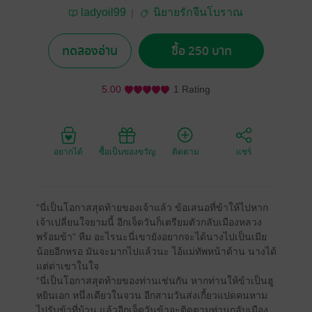
ladyoil99
นิยายรักจีนโบราณ
ทดลองอ่าน
ซื้อ 250 บาท
5.00
1 Rating
อยากได้
ซื้อเป็นของขวัญ
ติดตาม
แชร์
“นี่เป็นโอกาสสุดท้ายของเจ้าแล้ว ข้อเสนอที่ข้าให้ไปหาก
เจ้าเปลี่ยนใจยามนี้ อีกเจ็ดวันก็เตรียมตัวกลับเมืองหลวง
พร้อมข้า” หืม อะไรนะนี่เขายังอยากจะได้นางไปเป็นเมีย
น้อยอีกหรอ มันจะมากไปแล้วนะ ไอ้แม่ทัพหน้าด้าน นางได้
แต่ด่าเขาในใจ
“นี่เป็นโอกาสสุดท้ายของท่านเช่นกัน หากท่านให้ข้าเป็นฮู
หยินเอก หนึ่งเดียวในจวน อีกสามวันส่งเกี้ยวแปดคนหาม
ไปรับข้าที่บ้าน แล้วอีกเจ็ดวันข้าจะติดตามท่านกลับเมือง