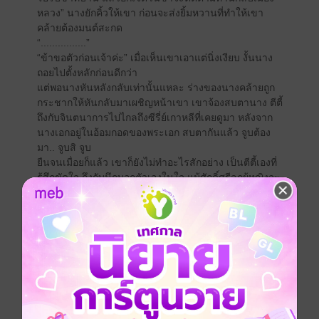
หลวง” นางยักคิ้วให้เขา ก่อนจะส่งยิ้มหวานที่ทำให้เขา
คล้ายต้องมนต์สะกด
“................”
“ข้าขอตัวก่อนเจ้าค่ะ” เมื่อเห็นเขาเอาแต่นิ่งเงียบ งั้นนาง
ถอยไปตั้งหลักก่อนดีกว่า
แต่พอนางหันหลังกลับเท่านั้นแหละ ร่างของนางคล้ายถูก
กระชากให้หันกลับมาเผชิญหน้าเขา เขาจ้องสบตานาง ตีตี้
ถึงกับจินตนาการไปไกลถึงซีรี่ย์เกาหลีที่เคยดูมา หลังจาก
นางเอกอยู่ในอ้อมกอดของพระเอก สบตากันแล้ว จูบต้อง
มา.. จูบสิ จูบ
ยืนจนเมื่อยก็แล้ว เขาก็ยังไม่ทำอะไรสักอย่าง เป็นตีตี้เองที่
รู้สึกขัดใจ ถึงกับนึกบอกตัวเองในใจ แม้ศักดิ์ศรีลูกผู้หญิงจะ
ค้ำคออยู่ก็ตาม ด้วยความรำคาญนางจึงลงมือเองซะเลย ตี
ตี้ยกมือขึ้นไปจับใบหน้าเขาไว้ ก่อนจะแขย่งปลายเท้าขึ้น
ไปประกบริมฝีปากหนา แต่ก็เป็นจูบที่เต็มไปด้วยความ
เงอะงะ เพราะตีตี้นั้นทฤษฎีเพียบ ปฏิบัติแย่ แต่พอจะถอนจูบ
ออกมาเท่านั้นแหละ
แม่ทัพจ้าวที่นิ่งเป็นหินเมื่อครู่ ก็บดเบียดริมฝีปาก ก่อนจะส่ง
ลิ้นร้อนเข้าไปในโพรงปากนาง ตีตี้คล้ายสติหลุดไปกับจูบที่
ร้อนแรงนั้น เขาถอนริมฝีปากออกเมื่อนางทุบลงบนอกแกร่ง
คล้ายขาดอากาศหายใจ