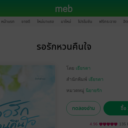
หน้าแรก
ขายดี
ใหม่มาแรง
มาใหม่
โปรโมชัน
ฟรีกระจาย
ฮิต
รอรักหวนคืนใจ
โดย
เธียรดา
สำนักพิมพ์
เธียรดา
หมวดหมู่
นิยายรัก
ทดลองอ่าน
ซื้
4.96
135 