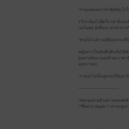
“รามเคยบอกว่าถ้าพัดมีอะไรให้
รวิกรเงียบไปอึดใจ เขานิ่งจ
เองไม่พอ ยังดึงเขามาลำบากกับ
“ช่วยได้ แต่รามมีข้อแลกเปลี่
หญิงสาวใจเต้นตึกตักเมื่อได้ฟ
คมคายหันมามองด้วยแววตาที่จ
ออกจากอก
“รามจะไปเป็นลูกเขยให้แม่ เป
----------------------------
*ทดลองอ่านตัวอย่างก่อนตัด
**ซื้อผ่าน Apple ราคาจะสูงกว่