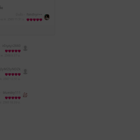
่ะ
มีแล้ว -
fonthyr==
 เม.ย. 2565
11:51 น.
-
วรัญญา2660
.พ. 2568
8:37 น.
jIyM2IyNDZk
wMjY0Nzk3Y
zFjNmM=
.ค. 2567
12:51 น.
 -
bluesky111
ย. 2565
18:39 น.