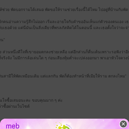
ช่วย พัดบอกรามได้เสมอ พัดขอให้รามช่วยเรื่องนี้ได้ไหม ไปอยู่ที่บ้านกับพัด
นอีกคนอ่านความรู้สึกไม่ออก เริ่มละอายใจกับคำขออันเห็นแก่ตัวของตนเอง 
เธอด้วย แต่นี่มันเป็นสิ่งเดียวที่พรลภัสคิดได้ในตอนนี้ และเธอตั้งใจว่าจะจ
ยน”
ัง ส่วนหนึ่งดีใจที่เขายอมตกลงช่วยเหลือ แต่อีกส่วนก็ตื่นเต้นเพราะรอฟังว่า
ริงจัง ไม่มีการล้อเล่นใด ๆ ก่อนเสียงทุ้มต่ำจะเปล่งออกมา พาเอาหัวใจ
็นสามีให้พัดเหมือนเดิม แต่แลกกัน พัดก็ต้องทำหน้าที่เมียให้ราม ตกลงไหม”
สินใจซื้อเสมอนะคะ ขอบคุณมาก ๆ ค่ะ
าซื้อผ่านเว็บไซต์