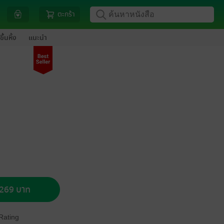
ตะกร้า
ขึ้นหิ้ง
แนะนำ
อ 269 บาท
Rating