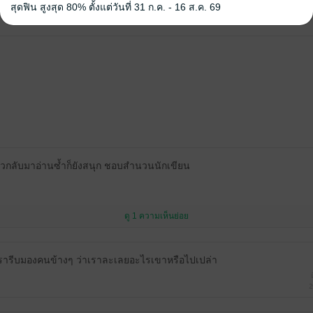
สุดฟิน สูงสุด 80% ตั้งแต่วันที่ 31 ก.ค. - 16 ส.ค. 69
หนังสือเล่มนี้เปิดให้แสดงความคิดเห็นได้เฉพาะผู้ที่มีหนังสือฉบับเต็มเท่าน
้วกลับมาอ่านซ้ำก็ยังสนุก ชอบสำนวนนักเขียน
ดู 1 ความเห็นย่อย
รารีบมองคนข้างๆ ว่าเราละเลยอะไรเขาหรือไปเปล่า
2