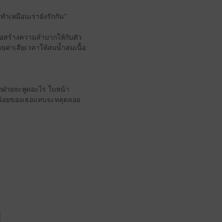
 ทำเหมือนเรายังรักกัน”
เธอสร้างความลำบากให้กับตัว
่ายค่าเสียเวลาให้สมน้ำสมเนื้อ
อีกฝ่ายจะพูดอะไร ใบหน้า
ดวงน้อยของเธอแทบจะหลุดลอย