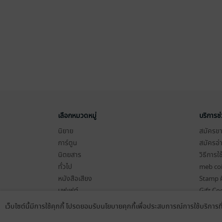
เลือกหมวดหมู่
บริการช
นิยาย
สมัครขาย
การ์ตูน
สมัครอ่
นิตยสาร
วิธีการใ
ทั่วไป
meb co
หนังสือเสียง
Stamp ค
บุฟเฟต์
Gift Co
เงื่อนไข
เว็บไซต์นี้มีการใช้คุกกี้ โปรดยอมรับนโยบายคุกกี้เพื่อประสบการณ์การใช้บริการ
Language
ดาวน์โหลดแอป
นโยบายค