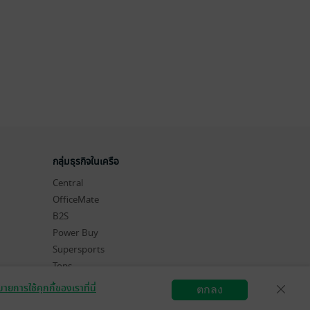
กลุ่มธุรกิจในเครือ
Central
OfficeMate
B2S
Power Buy
Supersports
Tops
Hytexts
ายการใช้คุกกี้ของเราที่นี่
ตกลง
สมัครขายอีบุ๊ก
วิธีการใช้งาน
ติดต่อเรา