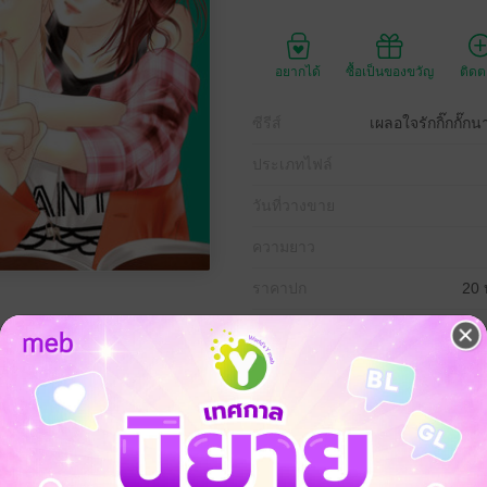
อยากได้
ซื้อเป็นของขวัญ
ติด
ซีรีส์
เผลอใจรักกิ๊กกั๊
ประเภทไฟล์
วันที่วางขาย
ความยาว
ราคาปก
20 
งมาโตเกียวแล้วบังเอิญได้พบกับซากุระ นักแสดงที่เข้าถึงยากทั้งที่ควรได้อาศัย
ในห้องเดียวกับเขา ยิ่งกว่านั้นแม้แต่จูบแรกก็ถูกเขาพรากไปด้วย…!? เขาทั้งซ
เทิงที่เคยคิดว่าไม่มีทางเป็นไปได้แน่ ๆ อีกด้วย...