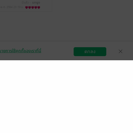
มีแล้ว -
นกยูง
 พ.ค. 2564
23:19 น.
ายการใช้คุกกี้ของเราที่นี่
ตกลง
สมัครขายอีบุ๊ก
วิธีการใช้งาน
ติดต่อเรา
กลุ่มธุรกิจในเครือ
Central
OfficeMate
B2S
Power Buy
Supersports
Tops