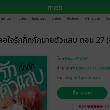
หน้าแรก
ขายดี
ใหม่มาแรง
มาใหม่
โปรโมชัน
ฟรีกระจาย
ฮิต
ลอใจรักกิ๊กกั๊กนายตัวแสบ ตอน 27 (
โดย
Rina YAGAMI
สำนักพิมพ์
Bongkoch Publishi
หมวดหมู่
การ์ตูนรายตอน
ซื้อ 10 บาท
5.00
2 R