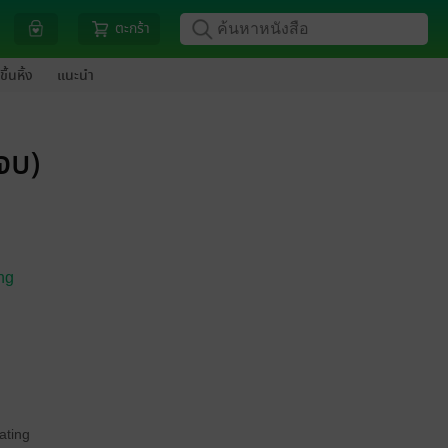
ตะกร้า
ขึ้นหิ้ง
แนะนำ
จบ)
ng
ating