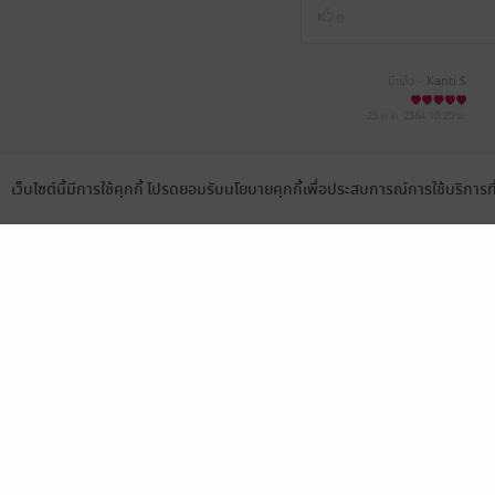
0
มีแล้ว -
Kanti.S
25 พ.ค. 2564
10:25 น.
เว็บไซต์นี้มีการใช้คุกกี้ โปรดยอมรับนโยบายคุกกี้เพื่อประสบการณ์การใช้บริการ
Language
ดาวน์โหลดแอป
เลือกหมวดหมู่
บริการช
นิยาย
สมัครขาย
การ์ตูน
สมัครอ่
นิตยสาร
วิธีการใ
ทั่วไป
meb co
หนังสือเสียง
Stamp ค
บุฟเฟต์
Gift Co