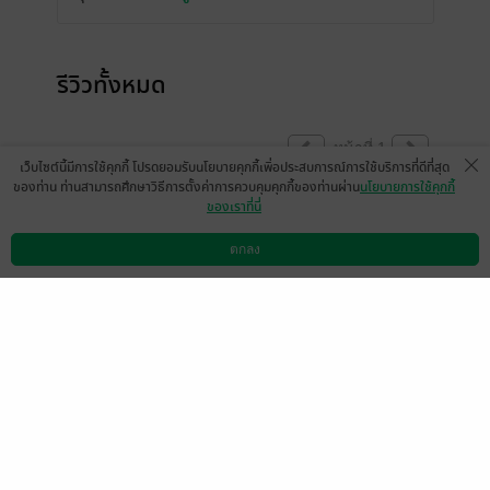
รีวิวทั้งหมด
หน้าที่ 1
เว็บไซต์นี้มีการใช้คุกกี้ โปรดยอมรับนโยบายคุกกี้เพื่อประสบการณ์การใช้บริการที่ดีที่สุด
ของท่าน ท่านสามารถศึกษาวิธีการตั้งค่าการควบคุมคุกกี้ของท่านผ่าน
นโยบายการใช้คุกกี้
ของเราที่นี่
ไม่มีตอนพิเศษเหรอคะ
มีแล้ว -
ตกลง
MjAxOC0wMi0wNCAxNz
ดาวน์โหลดแอป
วิธีการใช้งาน
ติดต่อเรา
0
ozMDoxMQ==
13 พ.ย. 2565
16:21 น.
ไรท์ใช้คำผิดความหมายหลายที่เลยค่ะ เหมือน
ไม่รู้ว่าควรจะใช้คำว่าอะไร เช่น ตอนที่พระเอก
กับนายเอกผิดใจกัน ที่ถูกต้องคือคำว่า "ระหอง
ระแหง" ไม่ใช่คำว่า "ระแคะระคาย" ค่ะ การจะ
แต่งหนังสือได้ดี ต้องใช้ภาษาไทยให้ถูกต้อง มี
คลังศัพท์ในสมองเยอะๆ และไรท์เขียนคำควบ
กล้ำ ร และ ล ผิดหลายที่มากๆ จนงงว่าคำง่ายๆ