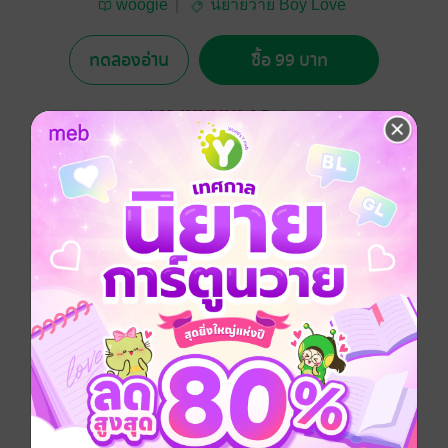
woogie
นิยายวาย Boy Love
/ Yaoi
ทดลองอ่าน
ซื้อ 99 บาท
4.83
6 Rating
อยากได้
ซื้อเป็นของขวัญ
ติดตาม
แชร์
นักฟุตบอลมหาลัยและโค้ชจำเป็นของเขา เป็นโค้ชกับนัก
บอล เป็นคนไม่ชอบหน้ากัน เป็นคนอายุห่างกันรอบกว่า
เป็น.....
Boy love / Yaoi
18+
มหาวิทยาลัย
ประเภทไฟล์
pdf, epub
(สารบัญ)