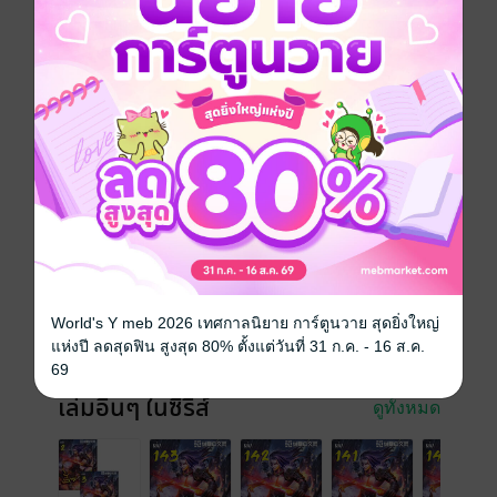
คนต้องตกตะลึง
หนังสือแปล
กำลังภายใน
แฟนตาซี
นิยายจีนแปล
แอกชัน
สงคราม
ซีรีส์
หมื่นอสูรก้มกราบ
ประเภทไฟล์
pdf, epub
(สารบัญ)
วันที่วางขาย
15 มิถุนายน 2564
ความยาว
383 หน้า (≈ 54,708 คำ)
World's Y meb 2026 เทศกาลนิยาย การ์ตูนวาย สุดยิ่งใหญ่
ราคาปก
229 บาท (ประหยัด 25%)
แห่งปี ลดสุดฟิน สูงสุด 80% ตั้งแต่วันที่ 31 ก.ค. - 16 ส.ค.
69
เล่มอื่นๆ ในซีรีส์
ดูทั้งหมด