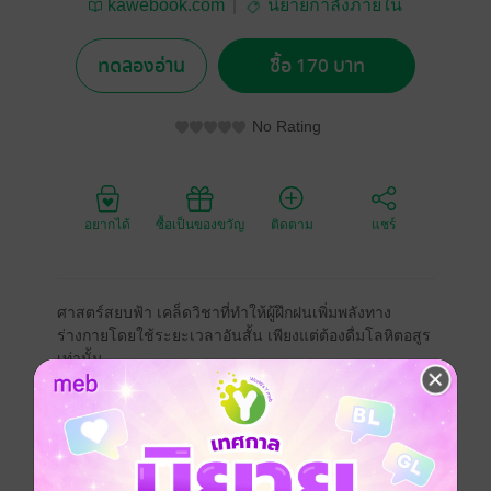
kawebook.com
นิยายกำลังภายใน
ทดลองอ่าน
ซื้อ 170 บาท
No Rating
อยากได้
ซื้อเป็นของขวัญ
ติดตาม
แชร์
ศาสตร์สยบฟ้า เคล็ดวิชาที่ทำให้ผู้ฝึกฝนเพิ่มพลังทาง
ร่างกายโดยใช้ระยะเวลาอันสั้น เพียงแต่ต้องดื่มโลหิตอสูร
เท่านั้น
ทว่าในความเป็นจริงมิมีผู้ใดกล้าดื่มโลหิตอสูรโดยตรง
เพราะอานุภาพนั้นร้ายแรงเกินกว่าร่างกายมนุษย์จะรับไหว
แต่ด้วยเหตุไม่คาดคิดเต้าหลิงได้ดื่มโลหิตอสูรลงไป ทำให้
เขาซึ่งใครต่างก็รู้จักในฐานะเทพแห่งการนอน
และต่างดูถูกพลังอันต้อยต่ำของเขากลายมาเป็นบุคคลที่ทุก