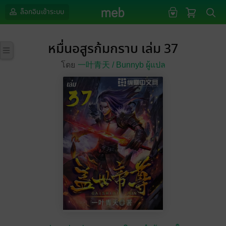
ล็อกอินเข้าระบบ
หมื่นอสูรก้มกราบ เล่ม 37
โดย
一叶青天 /
Bunnyb ผู้แปล