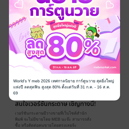
ในเนื้อหาทุกบททุกตอน อ่านสามก๊กแล้วพิจารณาให้ถี่ถ้วน
จดจำเป็นบทเรียนจะได้ทันเล่ห์ ไม่เสียรู้ให้กับใคร
ดูหนังสือเรื่องอื่นๆ ของเรา ได้ที่ www.pailinbooknet.com
สามก๊ก
พัฒนาตนเอง
ประเภทไฟล์
pdf
วันที่วางขาย
26 เมษายน 2564
ความยาว
186 หน้า
World's Y meb 2026 เทศกาลนิยาย การ์ตูนวาย สุดยิ่งใหญ่
แห่งปี ลดสุดฟิน สูงสุด 80% ตั้งแต่วันที่ 31 ก.ค. - 16 ส.ค.
ราคาปก
155 บาท (ประหยัด 20%)
69
สนใจเวอร์ชันกระดาษ เชิญทางนี้!
เวอร์ชันกระดาษมีวางขายที่เว็บไซต์สำนัก
พิมพ์ จะไม่มีขายโดย MEB นะจ๊ะ สามารถสั่ง
ซื้อ หรือติดต่อคนขายโดยตรงเลยจ้ะ