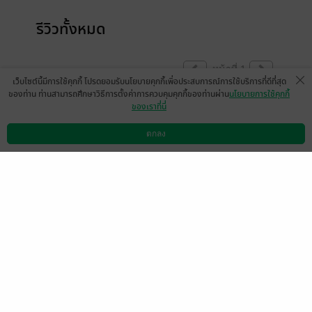
รีวิวทั้งหมด
หน้าที่ 1
เว็บไซต์นี้มีการใช้คุกกี้ โปรดยอมรับนโยบายคุกกี้เพื่อประสบการณ์การใช้บริการที่ดีที่สุด
ของท่าน ท่านสามารถศึกษาวิธีการตั้งค่าการควบคุมคุกกี้ของท่านผ่าน
นโยบายการใช้คุกกี้
ของเราที่นี่
ชอบครับ
มีแล้ว -
ตกลง
FITTER PHANUPHONG T.
ดาวน์โหลดแอป
วิธีการใช้งาน
ติดต่อเรา
0
6 พ.ย. 2565
11:3 น.
หน้าที่ 1
เลือกหมวดหมู่
+
บริการช่วยเหลือ
+