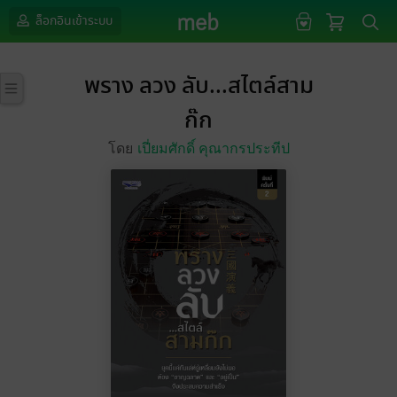
ล็อกอินเข้าระบบ
พราง ลวง ลับ...สไตล์สาม
ก๊ก
โดย
เปี่ยมศักดิ์ คุณากรประทีป