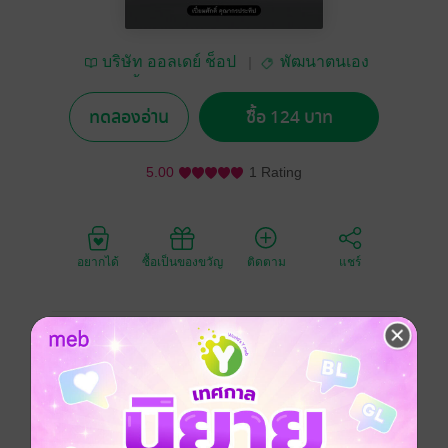
บริษัท ออลเดย์ ช็อป
พัฒนาตนเอง
ปิ้ง จำกัด
ทดลองอ่าน
ซื้อ 124 บาท
5.00
1 Rating
อยากได้
ซื้อเป็นของขวัญ
ติดตาม
แชร์
ความลึกลับซับซ้อนของสังคมนั้นมีมากกว่าที่คิด คนดีของ
เรา อาจเป็นคนชั่วของคนอื่น คนชั่วร้ายสำหรับเราก็อาจ
เป็นคนดีสำหรับคนอื่นเช่นกัน การมองคน มองเหตุการณ์
จึงต้องมองให้ลึกลงไปกว่าพื้นผิวที่ฉาบอยู่ด้านบน สามก๊ก
เป็นวรรณกรรมชั้นยอดที่เต็มไปด้วยเนื้อหาและคุณค่า
มากมาย แต่ที่ชัดเจนคงจะเป็น "เล่ห์" และ "กล" ที่แฝงอยู่