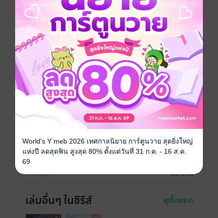
ไม่ถึงมากกว่าเสียได้
ทำไมเจ้าชายอันดับหนึ่งผู้มีชะตาจะได้ขึ้นครองบัลลังก์ต่อ
อย่าง “ลูเรนเดล” ถึงได้มาอยู่ที่นี่กัน แล้วทำไมพวกเขาต้อง
มาเจอกันที่ตรงนี้ด้วย
แฟนตาซี
ซีรีส์
นักล่าปีศาจกับแม่มดเจ็ดชีวิต
ประเภทไฟล์
pdf, epub
(สารบัญ)
วันที่วางขาย
05 พฤษภาคม 2564
World's Y meb 2026 เทศกาลนิยาย การ์ตูนวาย สุดยิ่งใหญ่
แห่งปี ลดสุดฟิน สูงสุด 80% ตั้งแต่วันที่ 31 ก.ค. - 16 ส.ค.
ความยาว
129 หน้า (≈ 32,630 คำ)
69
ราคาปก
50 บาท
เล่มอื่นๆ ในซีรีส์
ดูทั้งหมด