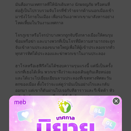
มันคืองานเทศกาลที่ให้นักเดินทาง นักผจญภัย หรือคนที่
ต่อสู้เป็นไปรวบรวมจับโจรที่ชั่วร้ายจากด้านนอกเมืองเข้า
มาขังไว้ภายในเมือง เพื่อรอวันเอาพวกเขามาสังหารอย่าง
โหดเหี้ยมในวันงานเทศกาล
โจรภูเขาหรือโจรป่าบางพวกถูกจับขึงกลางเมืองให้คนรุม
ซ้อมหรือฆ่า และบางพวกที่เป็นโจรที่มีความสามารถจะถูก
จับเข้าลานประลองขนาดใหญ่เพื่อให้ผู้เข้าประลองจากทั่ว
ทุกสารทิศได้ประลองและฆ่าพวกเขาในงานประลอง
ฮาโรลหรือเฮฟีรีสไม่ได้ชอบความรุนแรงนี้ แต่นี่เป็นครั้ง
แรกที่เธอได้เห็น พวกเขาจึงว่าจะลองเดินดูกันเสียหน่อย
และได้แวะไปเยี่ยมเยียนลานประลองที่เขตทางทิศตะวัน
ตกของเมือง ตั้งใจว่าจะแค่ดูว่ามันเป็นอย่างไรและกลับ
ออกมา แต่เขาก็ดันผ่านไปเจอกับทีฮาราวและรีเซ็ตต้า หัว
หน้ากิลด์ของพวกเขาซึ่งมาที่นี่เพื่อท้าทายประลองความ
สามารถกับคนเก่ง
ทั้งสองคนล้วนเป็นขุนนางชั้นสูง พวกเขาตั้งใจจะพาเฮฟีรี
สและฮาโรลไปร่วมชมการประลองในห้องส่วนตัวของ
ขุนนาง แต่กลายเป็นว่าพวกเขากลับได้เจอกับบุคคลที่คาด