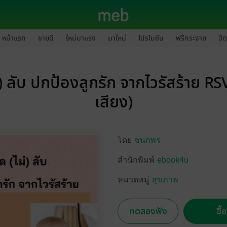
หน้าแรก
ขายดี
ใหม่มาแรง
มาใหม่
โปรโมชัน
ฟรีกระจาย
ฮิต
่) ลับ ปกป้องลูกรัก จากไวรัสร้าย RS
เสียง)
โดย
ชนกพร
สำนักพิมพ์
ebook4u
หมวดหมู่
สุขภาพ
ทดลองฟัง
ซื้