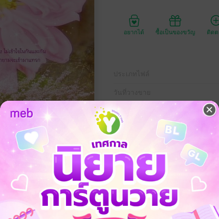
อยากได้
ซื้อเป็นของขวัญ
ติด
ประเภทไฟล์
วันที่วางขาย
ความยาว
332 ห
ราคาปก
229 
ื่อน”
มท้ายตาม “สัญญา”
ของบิดาของหล่อน
สองเกิดขึ้น