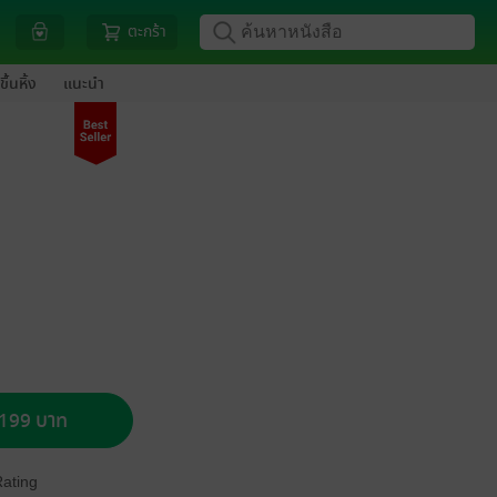
ตะกร้า
ขึ้นหิ้ง
แนะนำ
อ 199 บาท
Rating