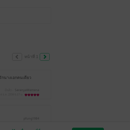
หน้าที่ 1
 รักนางเอกคนเดียว
มีแล้ว -
SaranyaWattana
14 ธ.ค. 2558
6:37 น.
pfung1984
5 ธ.ค. 2558
20:44 น.