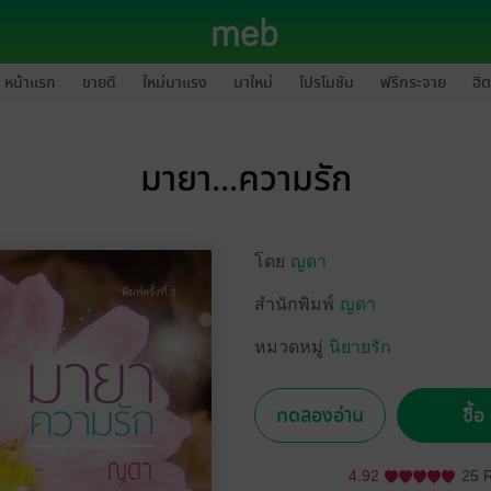
หน้าแรก
ขายดี
ใหม่มาแรง
มาใหม่
โปรโมชัน
ฟรีกระจาย
ฮิต
มายา...ความรัก
โดย
ญดา
สำนักพิมพ์
ญดา
หมวดหมู่
นิยายรัก
ทดลองอ่าน
ซื้
4.92
25 