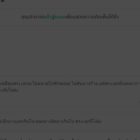
คุณสามารถ
เข้าสู่ระบบ
เพื่อแสดงความคิดเห็นได้จ้า
แรกเหมือนพระเอกจะไม่ฉลาดไปซักหน่อย ไม่ทันนางร้าย แต่พระเอกมั่นคงมาก
ะทับใจค่ะ
างเอ๊กนางเอกเกินไป ยอมนางอิจฉาเกินไป พระเอกก็โง่อ่ะ