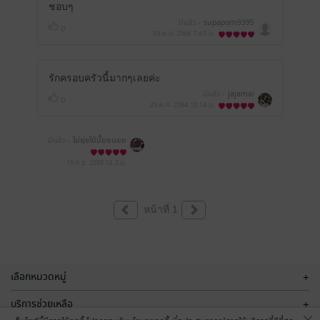
ชอบๆ
มีแล้ว -
supaporn9395
0
30 พ.ค. 2564
7:43 น.
รักครอบครัวนี้มากๆเลยค่ะ
มีแล้ว -
jajamai
0
25 พ.ค. 2564
10:14 น.
มีแล้ว -
ไม่ยุ่งได้มั้ยยนยย
ยยยค่ะ
18 ก.ย. 2568
14:2 น.
หน้าที่ 1
เลือกหมวดหมู่
+
บริการช่วยเหลือ
+