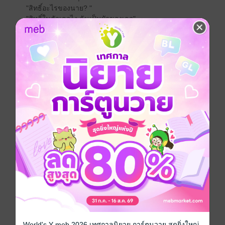
"สิทธิ์อะไรของนาย? "
"สิทธิ์ในตัวเธอไง ฉันเป็นผัวของเธอ"
โรมานซ์
โรแมนติก
18+
แอบรัก
คนในเครื่องแบบ
ประเภทไฟล์
pdf, epub
(สารบัญ)
วันที่วางขาย
25 พฤษภาคม 2564
ความยาว
361 หน้า (≈ 88,600 คำ)
ราคาปก
350 บาท (ประหยัด 20%)
สนใจเวอร์ชันกระดาษ เชิญทางนี้!
เวอร์ชันกระดาษมีวางขายที่เว็บไซต์สำนัก
พิมพ์ จะไม่มีขายโดย MEB นะจ๊ะ สามารถสั่ง
World's Y meb 2026 เทศกาลนิยาย การ์ตูนวาย สุดยิ่งใหญ่