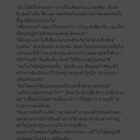
"มันไม่มีเรื่องของเรา เราเป็นเพื่อนกันนะออสติน" ฉันยัง
ยืนยันคำเดิม ที่ผ่านมาออสตินก็ปล่อยผ่านมาตลอดแต่ครั้ง
นี้ดูเหมือนว่าจะไม่ใช่
"เพื่อนเหรอ? เธอแน่ใจเหรอว่าเราเป็นแค่เพื่อนกัน เธอเป็น
เพื่อนกับผู้ชายที่เคยนอนด้วยได้เหรอ? "
"ก็มีเยอะแยะไปที่เพื่อนจะนอนด้วยกันได้ พวกเซ็กซ์เฟ
รนด์น่ะ" ฉันเชิดหน้าสวนกลับ สีหน้าไม่แสดงออกแต่ที่จริง
แล้วตอนนี้หัวใจของฉันมันเต้นระรัวไปหมด ทุกครั้งที่เขา
เรียกร้องถึงเรื่องคืนนั้น มันทำให้ใจฉันอยู่ไม่สุขทุกที
"เธอไม่ใช่ผู้หญิงแบบนั้น" ออสตินกระซิบลอดไรฟันแล้ว
คว้าคางฉันบีบเอาไว้ ก้มหน้าลงมาต่ำอีกนิด ปลายจมูก
เสียดสีกันแล้ว
"ฉันไม่ยอมให้เธอมองฉันเป็นแค่เซ็กซ์เฟรนด์หรอก"
"แล้วนายต้องการอะไร? " ฉันถามเสียงอู้อี้เพราะถูกบีบปาก
อยู่ วันนี้พ่อฉันอุตส่าห์เตือนแล้วว่าให้อยู่ห่าง ๆ หมอนี่ ไม่
น่ามาหาหมอนี่เลย
"ต้องการสิทธิ์ของฉัน" เขาตอบคำถามลอดไรฟันแล้วผละ
ออกห่างจากฉันไปยืนเท้าเอวหรี่ตามอง ฉันจ้องตาเขาอยู่
พักใหญ่แล้วสูดลมหายใจเข้าปอดลึก ๆ
คนอย่างไอหมอก ไม่คิดจะหนีหรอกนะ แต่ก็ไม่ใช่ผู้หญิงที่
จะยอมอะไรง่าย ๆ เหมือนกัน