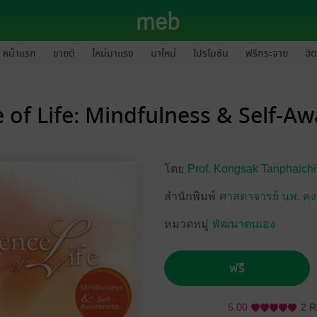
หน้าแรก
ขายดี
ใหม่มาแรง
มาใหม่
โปรโมชัน
ฟรีกระจาย
ฮิต
 of Life: Mindfulness & Self-A
โดย
Prof. Kongsak Tanphaichi
สำนักพิมพ์
ศาสตาจารย์ นพ. คงศั
หมวดหมู่
พัฒนาตนเอง
ฟรี
5.00
2 R