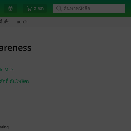
ตะกร้า
ขึ้นหิ้ง
แนะนำ
wareness
tr,
M.D.
กดิ์ ตันไพจิตร
ating