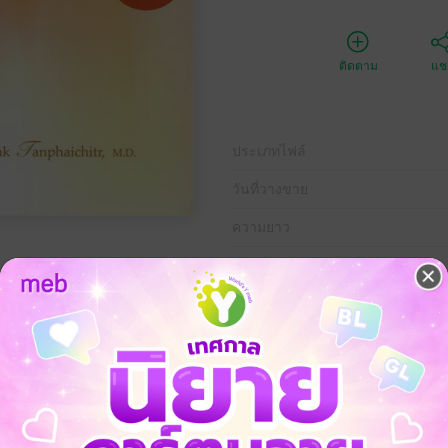
ติดตาม
แชร
ประเภทไฟล์
วันที่วางขาย
ความยาว
ราคาปก
WARENESS
e you as:
t & Perfecting One’s Life
sight & Wisdom