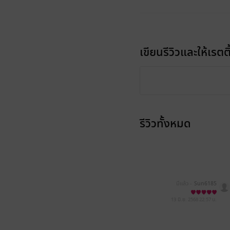
เขียนรีวิวและให้เรตติ
รีวิวทั้งหมด
มีแล้ว -
Sun6185
13 มิ.ย. 2568
22:57 น.