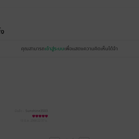
้ง
คุณสามารถ
เข้าสู่ระบบ
เพื่อแสดงความคิดเห็นได้จ้า
มีแล้ว -
Sunshine3503
13 มิ.ย. 2568
22:57 น.