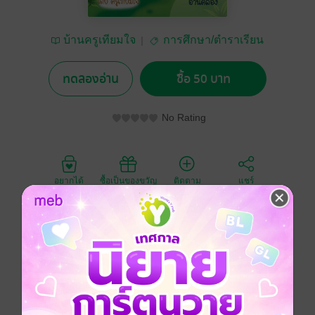
บ้านครูเทียมใจ
การศึกษา/ตำราเรียน
ทดลองอ่าน
ซื้อ 50 บาท
No Rating
อยากได้
ซื้อเป็นของขวัญ
ติดตาม
แชร์
แบบฝึกอ่านคำคล้องจอง ก.ไก่ ช่วยให้เด็กๆจำพยัญชนะ
ไทยได้ง่าย และฝึกอ่านได้ด้วย เหมาะสำหรับเด็กปฐมวัย
ประถมศึกษา ทั้งเด็กปกติและเด็กที่มีความต้องการพิเศษ
หนังสือเรียนอนุบาล
เตรียมสอบ / ข้อสอบ