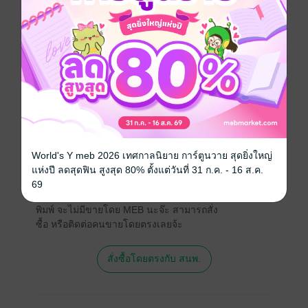
ภาษาไทย
ประเภทไฟล์
pdf
วันที่วางขาย
28 พฤษภาคม 2564
ความยาว
49 หน้า
ราคาปก
59 บาท (ประหยัด 15%)
World's Y meb 2026 เทศกาลนิยาย การ์ตูนวาย สุดยิ่งใหญ่
สนใจเวอร์ชันกระดาษ เชิญทางนี้!
แห่งปี ลดสุดฟิน สูงสุด 80% ตั้งแต่วันที่ 31 ก.ค. - 16 ส.ค.
69
เวอร์ชันกระดาษมีวางขายที่เว็บไซต์สำนัก
พิมพ์ จะไม่มีขายโดย MEB นะจ๊ะ สามารถสั่ง
ซื้อ หรือติดต่อคนขายโดยตรงเลยจ้ะ
สั่งซื้อโดยตรงกับ สนพ.